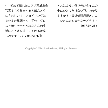
« ・初めて撮れたコスメ完成集合
・おはよう、伸び伸びタイムの
写真！もう集合するとほんとう
中にひとつだけ白い花、わかり
にうれしい！・スタイリングは
ますか？・最近偏頭痛続き、み
またまた尾関さん、手作りグロ
なさん大丈夫かな〜どう？・
スと練りチークがみなさんの生
2017.04.26 »
活にどう寄り添ってくれるか楽
しみです・2017.04.23-25④
Copyright © 2014 r-handmadesoap All Rights Reserved.