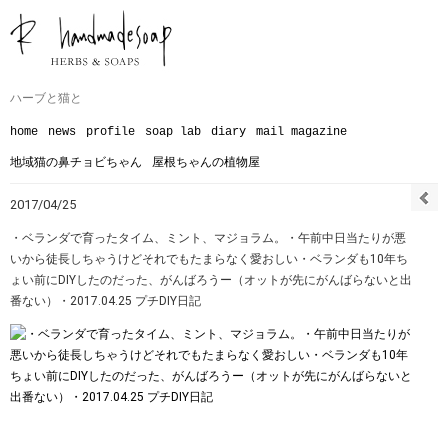
ハーブと猫と
home
news
profile
soap lab
diary
mail magazine
地域猫の鼻チョビちゃん
屋根ちゃんの植物屋
2017/04/25
・ベランダで育ったタイム、ミント、マジョラム。・午前中日当たりが悪
いから徒長しちゃうけどそれでもたまらなく愛おしい・ベランダも10年ち
ょい前にDIYしたのだった、がんばろうー（オットが先にがんばらないと出
番ない）・2017.04.25 プチDIY日記