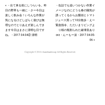
« ・出て来る前にしつらいを。昨
・缶詰でも追いつかない作業イ
日の野草も一緒に︎・さー今日は
メージなのにどうも春の陽気が
楽しく飲み会！いろんな作業が
誘ってくるからお饅頭とトマト
気になるけどしばらく遊びは無
ジュース買って10分散歩︎・えー
理なのでとりあえず楽しんでき
緊急指令、ただいまリビングよ
ます今日はまさに清明な日です
り桜の瓶割られた破壊音あり
ね。・2017.04.04② 清明
orz・んーもー涙・2017.04.05-
06 »
Copyright © 2014 r-handmadesoap All Rights Reserved.