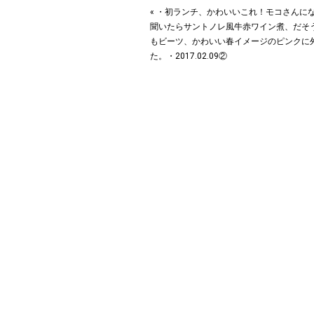
« ・初ランチ、かわいいこれ！モコさんに
聞いたらサントノレ風牛赤ワイン煮、だそ
もビーツ、かわいい春イメージのピンクに
た。・2017.02.09②