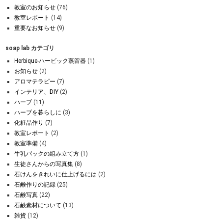
教室のお知らせ
(76)
教室レポート
(14)
重要なお知らせ
(9)
soap lab カテゴリ
Herbique-ハービック蒸留器
(1)
お知らせ
(2)
アロマテラピー
(7)
インテリア、DIY
(2)
ハーブ
(11)
ハーブを暮らしに
(3)
化粧品作り
(7)
教室レポート
(2)
教室準備
(4)
牛乳パックの組み立て方
(1)
生徒さんからの写真集
(8)
石けんをきれいに仕上げるには
(2)
石鹸作りの記録
(25)
石鹸写真
(22)
石鹸素材について
(13)
雑貨
(12)