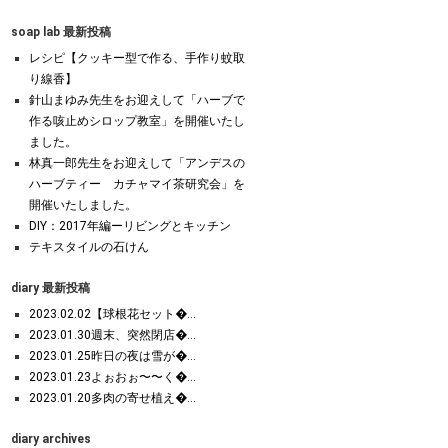
soap lab 最新投稿
レシピ【クッキー型で作る、手作り蚊取
り線香】
針山まゆみ先生をお迎えして「ハーブで
作る咳止めシロップ教室」を開催いたし
ました。
林真一郎先生をお迎えして「アンデスの
ハーブティー カチャマイ茶研究会」を
開催いたしました。
DIY：2017年編ーリビングとキッチン
テキスタイルの石けん
diary 最新投稿
2023.02.02【球根花セット�...
2023.01.30週末、突然閉店�...
2023.01.25昨日の夜は雪が�...
2023.01.23よぉおぉ〜〜く�...
2023.01.20多肉の寄せ植え�...
diary archives