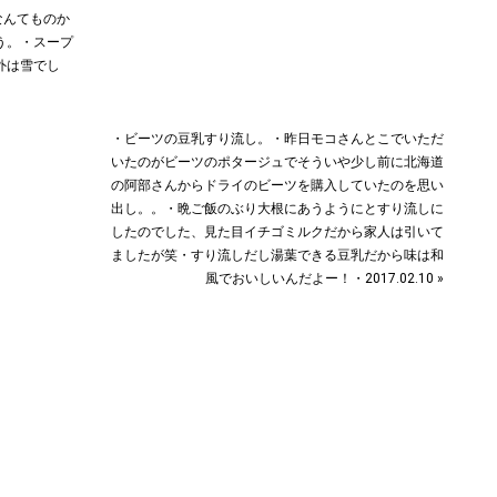
なんてものか
う。・スープ
外は雪でし
・ビーツの豆乳すり流し。・昨日モコさんとこでいただ
いたのがビーツのポタージュでそういや少し前に北海道
の阿部さんからドライのビーツを購入していたのを思い
出し。。・晩ご飯のぶり大根にあうようにとすり流しに
したのでした、見た目イチゴミルクだから家人は引いて
ましたが笑・すり流しだし湯葉できる豆乳だから味は和
風でおいしいんだよー！・2017.02.10 »