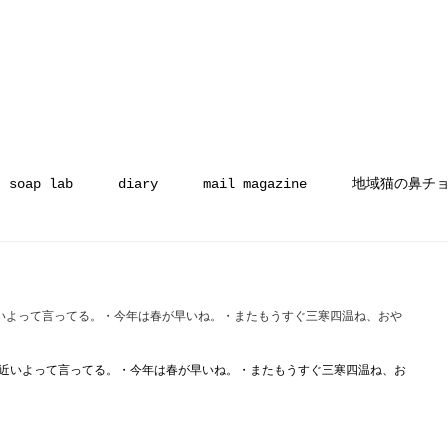
soap lab
diary
mail magazine
地域猫の鼻チ
いよって言ってる。・今年は春が早いね。・またもうすぐ三寒四温ね、おや