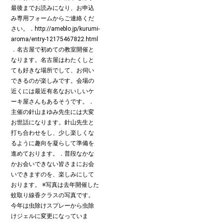
最後までお読みになり、お申込
み専用フォームからご連絡くだ
さい。．http://ameblo.jp/kurumi-
aroma/entry-12175467822.html
．名古屋で初めての教室開催と
なります。名古屋はわたくしと
ても好きな場所でして、お伺い
できるのが楽しみです。会場の
近くには最近有名なおいしいケ
ーキ屋さんもあるそうです。．
主催の針山まゆみ先生には大変
お世話になります。針山先生と
打ち合わせをし、少し楽しくな
るように趣向を凝らして準備を
進めております。．普段なかな
かお会いできない皆さまにお会
いできますのを、楽しみにして
おります。 ※写真は去年開催した
蚊取り線香クラスの写真です。
今年は虫除けスプレーから虫除
けジェルに変更になっていま