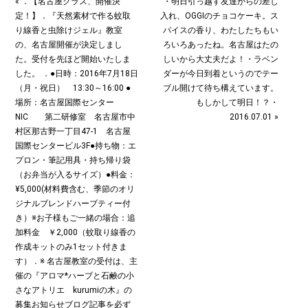
« ．【名古屋クラス、開催決
・明日引っ越す友達からの差し
定！】．『天然素材で作る蚊取
入れ、OGGIのチョコケーキ。ス
り線香と虫除けジェル』教室
パイスの香り、わたしたちもい
の、名古屋開催が決定しまし
ろいろあったね。名古屋はたの
た。受付を先ほど開始いたしま
しいから大丈夫だよ！・ラベン
した。 ．●日時：2016年7月18日
ダーが今日到着というのでテー
（月・祝日） 13:30～16:00 ●
ブル開けて待ち構えています。
場所：名古屋国際センター
もしかして明日！？・
NIC 第二研修室 名古屋市中
2016.07.01 »
村区那古野一丁目47-1 名古屋
国際センタービル3F●持ち物：エ
プロン・筆記用具・持ち帰り袋
（お弁当が入るサイズ）●料金：
¥5,000(材料費含む、季節のオリ
ジナルブレンドハーブティー付
き）※お子様もご一緒の場合：追
加料金 ￥2,000（蚊取り線香の
作成キットのみ1セット付きま
す）．※ 名古屋教室の受付は、主
催の『アロマ*ハーブと石鹸の小
さなアトリエ kurumiの木』の
募集お知らせブログ記事を必ず