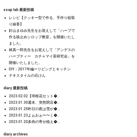
soap lab 最新投稿
レシピ【クッキー型で作る、手作り蚊取
り線香】
針山まゆみ先生をお迎えして「ハーブで
作る咳止めシロップ教室」を開催いたし
ました。
林真一郎先生をお迎えして「アンデスの
ハーブティー カチャマイ茶研究会」を
開催いたしました。
DIY：2017年編ーリビングとキッチン
テキスタイルの石けん
diary 最新投稿
2023.02.02【球根花セット�...
2023.01.30週末、突然閉店�...
2023.01.25昨日の夜は雪が�...
2023.01.23よぉおぉ〜〜く�...
2023.01.20多肉の寄せ植え�...
diary archives