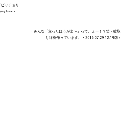
汗ビッチョリ
った〜︎・
・みんな「立ったほうが楽〜︎」って。えー！？笑・蚊取
り線香作っています。・2016.07.29-12.19② »