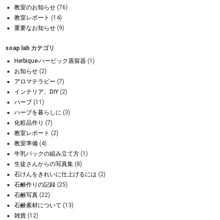
教室のお知らせ
(76)
教室レポート
(14)
重要なお知らせ
(9)
soap lab カテゴリ
Herbique-ハービック蒸留器
(1)
お知らせ
(2)
アロマテラピー
(7)
インテリア、DIY
(2)
ハーブ
(11)
ハーブを暮らしに
(3)
化粧品作り
(7)
教室レポート
(2)
教室準備
(4)
牛乳パックの組み立て方
(1)
生徒さんからの写真集
(8)
石けんをきれいに仕上げるには
(2)
石鹸作りの記録
(25)
石鹸写真
(22)
石鹸素材について
(13)
雑貨
(12)