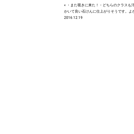
« ・また覗きに来た！・どちらのクラスも
かいて良い石けんに仕上がりそうです。よか
2016.12.19