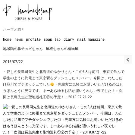
ハーブと猫と
home
news
profile
soap lab
diary
mail magazine
地域猫の鼻チョビちゃん
屋根ちゃんの植物屋
2018/07/22
・愛しの長島司先生と北海道のゆかりさん︎・この3人は前回、東京で飲んで
学生のように終電まで東京駅をダッシュしたメンバー。今回は、わたしだ
け品川でプチダッシュでした
・先輩方に気軽にお誘いいただけるのはも
うほんとうに光栄です。まーあらゆるお話が濃いうれしい夜でした！・次
回は長島先生と聖地巡礼①②の予定！・2018.07.21-22