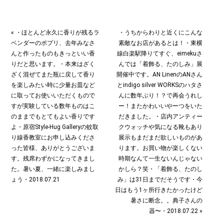
« ・ほとんど永久に香りが残るラ
・うちからわりと近くにこんな
ベンダーのポプリ、去年みなさ
素敵なお店があるとは！・東横
んと作ったものもきっといい香
線白楽駅降りてすぐ、eimekuさ
りだと思います。・本来はざく
んでは「着飾る、たのしみ」展
ざく混ぜてまた瓶に戻して香り
開催中です。AN LinenのANさん
を楽しみたい時に少量お皿など
とindigo silver WORKSのハタさ
に取ってお使いいただくもので
んに数年ぶり！？で再会︎うれし
すが実験している数年ものはこ
ー！またかわいいやーつをいた
のままでもとてもよい香りです
だきました。・店内アンティー
よ︎・原宿Style-Hug Galleryの蚊取
クウォッチや気になる靴もあり
り線香教室にお申し込みくださ
展示もまだまだ欲しいものがあ
った皆様、ありがとうございま
ります。お買い物が楽しくない
す。残席わずかになってきまし
時期なんて一生ないんじゃない
た。暑い夏、一緒に楽しみまし
かしら？笑・「着飾る、たのし
ょう︎・2018.07.21
み」は31日までだそうです︎・今
日はもう1ヶ所行きたかったけど
暑さに断念。。典子さんの
器〜・2018.07.22 »