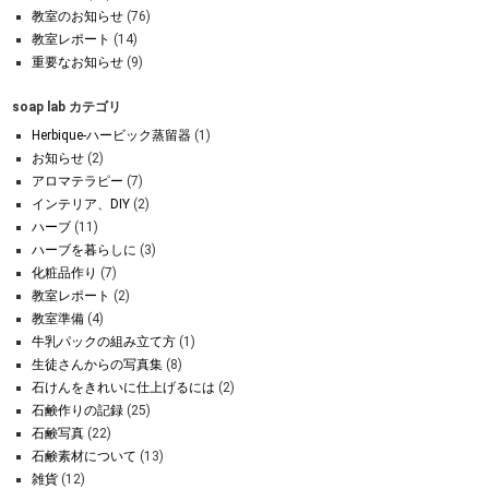
教室のお知らせ
(76)
教室レポート
(14)
重要なお知らせ
(9)
soap lab カテゴリ
Herbique-ハービック蒸留器
(1)
お知らせ
(2)
アロマテラピー
(7)
インテリア、DIY
(2)
ハーブ
(11)
ハーブを暮らしに
(3)
化粧品作り
(7)
教室レポート
(2)
教室準備
(4)
牛乳パックの組み立て方
(1)
生徒さんからの写真集
(8)
石けんをきれいに仕上げるには
(2)
石鹸作りの記録
(25)
石鹸写真
(22)
石鹸素材について
(13)
雑貨
(12)