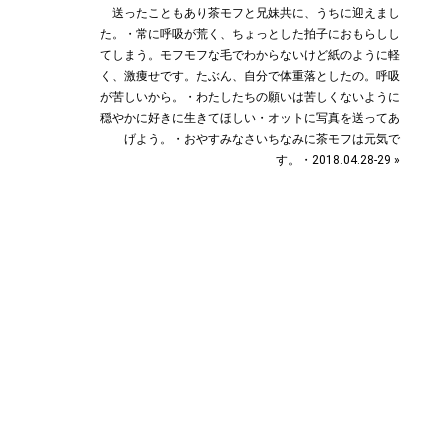
送ったこともあり茶モフと兄妹共に、うちに迎えまし
た。・常に呼吸が荒く、ちょっとした拍子におもらしし
てしまう。モフモフな毛でわからないけど紙のように軽
く、激痩せです。たぶん、自分で体重落としたの。呼吸
が苦しいから。・わたしたちの願いは苦しくないように
穏やかに好きに生きてほしい︎・オットに写真を送ってあ
げよう。・おやすみなさいちなみに茶モフは元気で
す。・2018.04.28-29 »