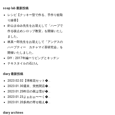
soap lab 最新投稿
レシピ【クッキー型で作る、手作り蚊取
り線香】
針山まゆみ先生をお迎えして「ハーブで
作る咳止めシロップ教室」を開催いたし
ました。
林真一郎先生をお迎えして「アンデスの
ハーブティー カチャマイ茶研究会」を
開催いたしました。
DIY：2017年編ーリビングとキッチン
テキスタイルの石けん
diary 最新投稿
2023.02.02【球根花セット�...
2023.01.30週末、突然閉店�...
2023.01.25昨日の夜は雪が�...
2023.01.23よぉおぉ〜〜く�...
2023.01.20多肉の寄せ植え�...
diary archives