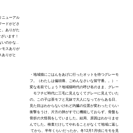
しリニューアル
フードがどさ
と。ありがた
ございます！
ないのかな…
ンモスありが
スありがと
・地域猫にごはんをあげに行ったオットを待つグレーモ
フ。（わたしは偏頭痛、ごめんなさいな留守番。。）・
変な名前でしょう？地域猫時代の呼び名のまま、グレー
モフチビ時代に三毛に見えなくてグレーに見えていた
の。この子は茶モフと兄妹で大人になってからある日、
見た目はわからないけれど内臓の位置が変わったぐらい
衝撃をうけ、片方の肺がすでに機能しておらず、骨盤も
骨折の大怪我をしていました。結局、原因はわかりませ
んでした。検査だけしてやれることがなくて地域に返し
てから、半年くらいだったか。冬12月1月頃にモモを見