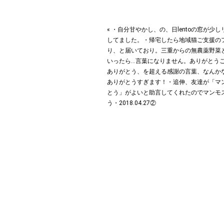
« ・自分甘やかし、の、日︎lentoの窓が少
してました。・帰宅したら地域猫ご支援の
り、と届いており。三重からの無農薬野菜
いったら…言葉になりません。ありがとう
ありがとう、を超える感謝の言葉、なんか
ありがとうすぎます！・追伸、友達が「マ
とう︎」がよいと助言してくれたのでマンモ
う︎︎︎︎・2018.04.27②