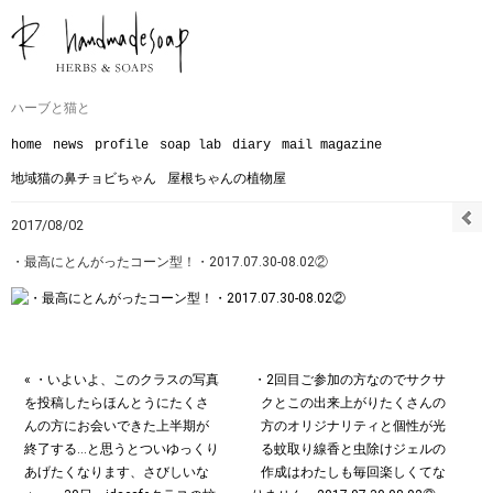
ハーブと猫と
home
news
profile
soap lab
diary
mail magazine
地域猫の鼻チョビちゃん
屋根ちゃんの植物屋
2017/08/02
・最高にとんがったコーン型！・2017.07.30-08.02②
« ・いよいよ、このクラスの写真
・2回目ご参加の方なのでサクサ
を投稿したらほんとうにたくさ
クとこの出来上がりたくさんの
んの方にお会いできた上半期が
方のオリジナリティと個性が光
終了する…と思うとついゆっくり
る蚊取り線香と虫除けジェルの
あげたくなります、さびしいな
作成はわたしも毎回楽しくてな