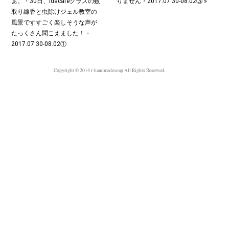
ぁ。・30日、idacafeクラスの蚊
りません・2017.07.30-08.02③ »
取り線香と虫除けジェル教室の
風景です︎すごく楽しそうな声が
たっくさん聞こえました！・
2017.07.30-08.02①
Copyright © 2014 r-handmadesoap All Rights Reserved.