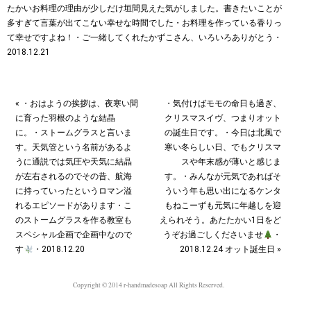
« ・おはようの挨拶は、夜寒い間
・気付けばモモの命日も過ぎ、
に育った羽根のような結晶
クリスマスイヴ、つまりオット
に。・ストームグラスと言いま
の誕生日です。・今日は北風で
す。天気管という名前があるよ
寒い冬らしい日、でもクリスマ
うに通説では気圧や天気に結晶
スや年末感が薄いと感じま
が左右されるのでその昔、航海
す。・みんなが元気であればそ
に持っていったというロマン溢
ういう年も思い出になる︎ケンタ
れるエピソードがあります︎・こ
もねこーずも元気に年越しを迎
のストームグラスを作る教室も
えられそう。あたたかい1日をど
スペシャル企画で企画中なので
うぞお過ごしくださいませ
・
す
・2018.12.20
2018.12.24 オット誕生日 »
Copyright © 2014 r-handmadesoap All Rights Reserved.