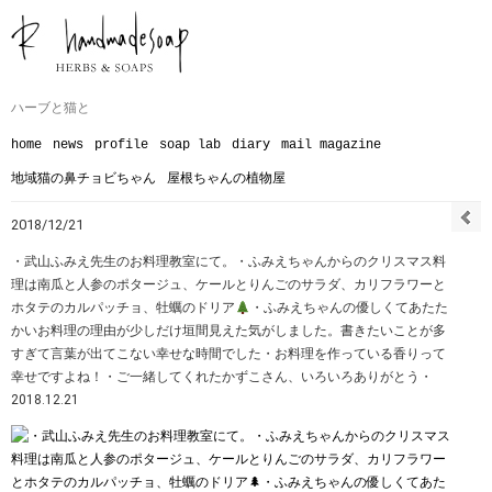
ハーブと猫と
home
news
profile
soap lab
diary
mail magazine
地域猫の鼻チョビちゃん
屋根ちゃんの植物屋
2018/12/21
・武山ふみえ先生のお料理教室にて。・ふみえちゃんからのクリスマス料
理は南瓜と人参のポタージュ、ケールとりんごのサラダ、カリフラワーと
ホタテのカルパッチョ、牡蠣のドリア
・ふみえちゃんの優しくてあたた
かいお料理の理由が少しだけ垣間見えた気がしました。書きたいことが多
すぎて言葉が出てこない幸せな時間でした︎・お料理を作っている香りって
幸せですよね！・ご一緒してくれたかずこさん、いろいろありがとう︎・
2018.12.21