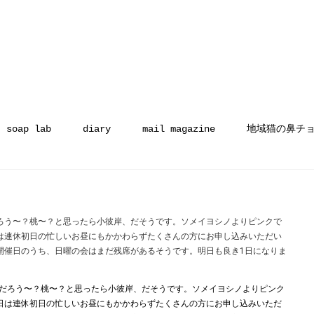
soap lab
diary
mail magazine
地域猫の鼻チ
ろう〜？桃〜？と思ったら小彼岸、だそうです。ソメイヨシノよりピンクで
は連休初日の忙しいお昼にもかかわらずたくさんの方にお申し込みいただい
開催日のうち、日曜の会はまだ残席があるそうです。明日も良き1日になりま