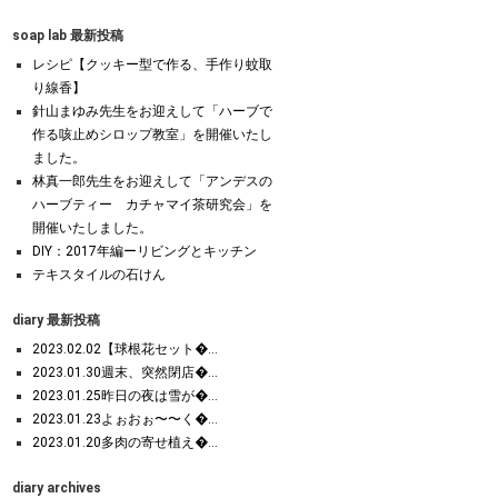
soap lab 最新投稿
レシピ【クッキー型で作る、手作り蚊取
り線香】
針山まゆみ先生をお迎えして「ハーブで
作る咳止めシロップ教室」を開催いたし
ました。
林真一郎先生をお迎えして「アンデスの
ハーブティー カチャマイ茶研究会」を
開催いたしました。
DIY：2017年編ーリビングとキッチン
テキスタイルの石けん
diary 最新投稿
2023.02.02【球根花セット�...
2023.01.30週末、突然閉店�...
2023.01.25昨日の夜は雪が�...
2023.01.23よぉおぉ〜〜く�...
2023.01.20多肉の寄せ植え�...
diary archives