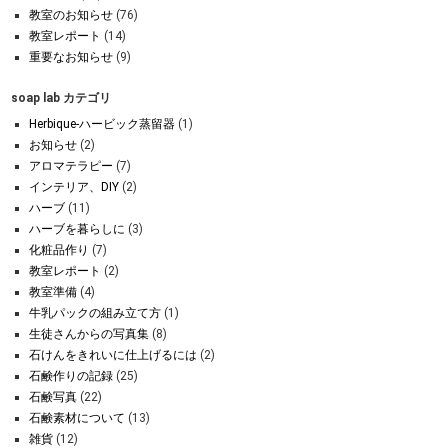
教室のお知らせ
(76)
教室レポート
(14)
重要なお知らせ
(9)
soap lab カテゴリ
Herbique-ハービック蒸留器
(1)
お知らせ
(2)
アロマテラピー
(7)
インテリア、DIY
(2)
ハーブ
(11)
ハーブを暮らしに
(3)
化粧品作り
(7)
教室レポート
(2)
教室準備
(4)
牛乳パックの組み立て方
(1)
生徒さんからの写真集
(8)
石けんをきれいに仕上げるには
(2)
石鹸作りの記録
(25)
石鹸写真
(22)
石鹸素材について
(13)
雑貨
(12)