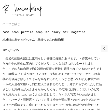
ハーブと猫と
home
news
profile
soap lab
diary
mail magazine
地域猫の鼻チョビちゃん
屋根ちゃんの植物屋
2017/05/15
・義父の病院の庭には素晴らしい薔薇の庭園があります。・作業をしてい
た方が中の芝生に案内してくださり、こんなお話しがスタートしまし
た。・その方は自腹で約300種の薔薇を寄贈し管理されているのだそうです
が、50株以上も抜かれたりノコギリで切られたのだそうです。わたしは薔
薇の花や苗が欲しくてそんな事をするのだろうかと思っていたら併設のホ
ームの入居者で腹いせ的に数人にされるのだと…。見ず知らずのわたしに話
さないと気持ちがおさまらなかったくらいその方には悔しく悲しいのだろ
うと思われました。たくさんお話しして、たくさん写真をいただきまし
た。・ハーブと普段言っていても要は植物全部の事とわたしの中ではカテ
ゴリーが曖昧です。癒しだったり安らぎだったり時には成分が危険だった