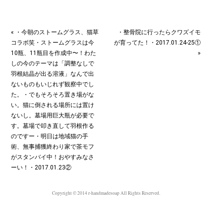
« ・今朝のストームグラス、猫草
・整骨院に行ったらクワズイモ
コラボ笑・ストームグラスは今
が育ってた！・2017.01.24-25①
10瓶、11瓶目を作成中〜！わた
»
しの今のテーマは「調整なしで
羽根結晶が出る溶液」なんで出
ないものもいじれず観察中でし
た。・でもそろそろ置き場がな
い。猫に倒される場所には置け
ないし。墓場用巨大瓶が必要で
す。墓場で叩き直して羽根作る
のですー・明日は地域猫の手
術、無事捕獲終わり家で茶モフ
がスタンバイ中！おやすみなさ
ーい！・2017.01.23②
Copyright © 2014 r-handmadesoap All Rights Reserved.