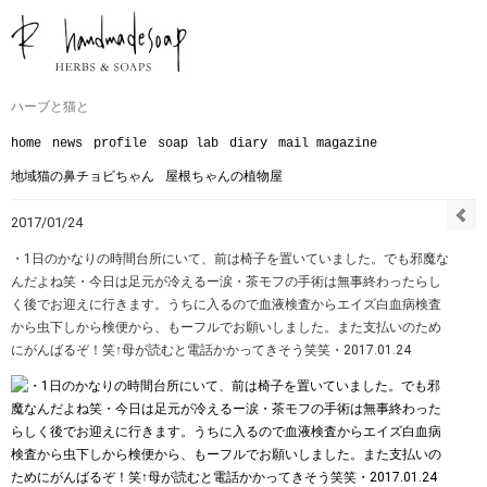
ハーブと猫と
home
news
profile
soap lab
diary
mail magazine
地域猫の鼻チョビちゃん
屋根ちゃんの植物屋
2017/01/24
・1日のかなりの時間台所にいて、前は椅子を置いていました。でも邪魔な
んだよね笑・今日は足元が冷えるー涙・茶モフの手術は無事終わったらし
く後でお迎えに行きます。うちに入るので血液検査からエイズ白血病検査
から虫下しから検便から、もーフルでお願いしました。また支払いのため
にがんばるぞ！笑↑母が読むと電話かかってきそう笑笑・2017.01.24