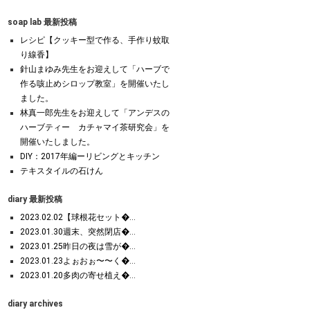
soap lab 最新投稿
レシピ【クッキー型で作る、手作り蚊取
り線香】
針山まゆみ先生をお迎えして「ハーブで
作る咳止めシロップ教室」を開催いたし
ました。
林真一郎先生をお迎えして「アンデスの
ハーブティー カチャマイ茶研究会」を
開催いたしました。
DIY：2017年編ーリビングとキッチン
テキスタイルの石けん
diary 最新投稿
2023.02.02【球根花セット�...
2023.01.30週末、突然閉店�...
2023.01.25昨日の夜は雪が�...
2023.01.23よぉおぉ〜〜く�...
2023.01.20多肉の寄せ植え�...
diary archives