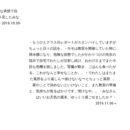
剣な表情で自
ラ見したみな
6.10.30-
・もうひとクラス分レポートがスタンバイしていますが
ちょっと日々の話を。・モモは教室を開催していた時に
肺水腫になり、危険な状態でしたがかかりつけの先生の
指示で自宅でわたしが注射し続け、おかげさまでまた今
回も危機を脱しました。腎臓が動き、ごはんも食べたが
る。これがなんと幸せなことか。。・でわたしはまたま
た風邪をぶり返しん〜抜けないな〜とちょっと落胆…。
家のことで決めないといけないこと、また教室の準備
と、気持ちが焦るばかりです。情けなや。。・みなさん
はいいお天気の週末、ゆっくり過ごせましたか？・
2016.11.06 »