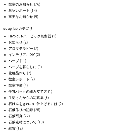
教室のお知らせ
(76)
教室レポート
(14)
重要なお知らせ
(9)
soap lab カテゴリ
Herbique-ハービック蒸留器
(1)
お知らせ
(2)
アロマテラピー
(7)
インテリア、DIY
(2)
ハーブ
(11)
ハーブを暮らしに
(3)
化粧品作り
(7)
教室レポート
(2)
教室準備
(4)
牛乳パックの組み立て方
(1)
生徒さんからの写真集
(8)
石けんをきれいに仕上げるには
(2)
石鹸作りの記録
(25)
石鹸写真
(22)
石鹸素材について
(13)
雑貨
(12)