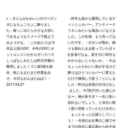
« ・タイムがかわいいのでベラン
・何年も前から愛用しているテ
ダにもちょこちょこ飾りまし
ィッシュカバー。アンティーク
た。根っこ出たら小さな大切に
リネンみたいな風合いになりま
できるようなイメージで植えて
した。この生地、もう売ってな
みようかな。・このあたりは10
いのです。・ボタンが取れ、飾
年以上前のDIY、今年のDIYにオ
りも取れたまま使っていた日々
ットエンジンかからずハラハラ
を反省だなぁ。直すのに30分も
しっぱなしわたしは昨日洋服の
かからないじゃないか。・今は
整理しました！ゴミ袋3袋を処
ちょっとかわいい気がするけど
分、他にもまだまだ作業ある
飾りはひとつシルバーに変えた
ぞ、今日もがんばらねば！・
だけで補強して使うことにしま
2017.04.27
した︎・昨日は自室の片付けをし
ました。今7割片付いた感じか
な〜。物が多すぎ！一生に使い
切れないでしょう、と自分に軽
く怒り笑使っていただける方に
もっともっとお譲りしていこ
う！・今回のお仕事のご縁で今
までの自分に真正面から向き合