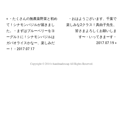
« ・たくさんの無農薬野菜と初め
・おはようございます、千葉で
て！シナモンバジルが届きまし
楽しみな2クラス！真由子先生、
た。・まずはブルーベリーをヨ
皆さまよろしくお願いしま
ーグルトに！シナモンバジルは
す〜・いってきまーす・
ガパオライスかなー、楽しみだ
2017.07.19 »
ー！・2017.07.17
Copyright © 2014 r-handmadesoap All Rights Reserved.