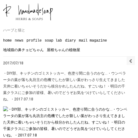
ハーブと猫と
home
news
profile
soap lab
diary
mail magazine
地域猫の鼻チョビちゃん
屋根ちゃんの植物屋
2017/07/18
・DIY部、キッチンのゴミストッカー、色塗り間に合うのかな…・ウンベラ
ータの葉が落ち丸坊主の危機でしたが新しい葉がわっさり生えてきました︎
天井に着いちゃいそうだから枝分かれしたんだね、すごいね！・明日の千
葉クラスにご参加の皆様、暑いのでどうぞお気をつけていらしてください
ね。・2017.07.18