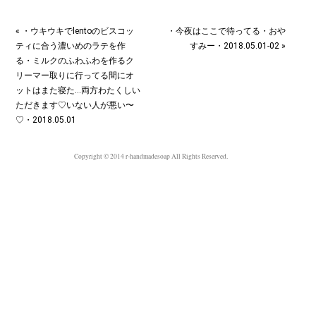
« ・ウキウキでlentoのビスコッ
・今夜はここで待ってる・おや
ティに合う濃いめのラテを作
すみー・2018.05.01-02 »
る・ミルクのふわふわを作るク
リーマー取りに行ってる間にオ
ットはまた寝た…両方わたくしい
ただきます♡いない人が悪い〜
♡・2018.05.01
Copyright © 2014 r-handmadesoap All Rights Reserved.