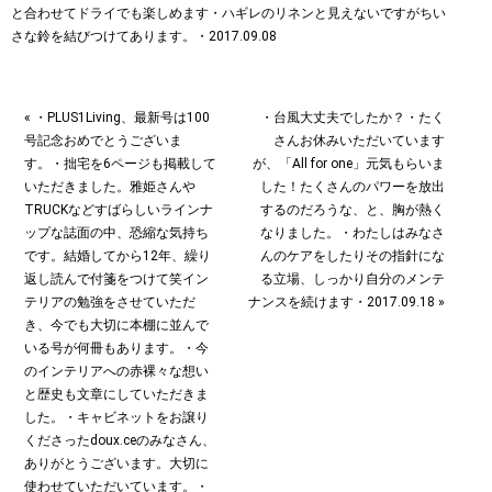
« ・PLUS1Living、最新号は100
・台風大丈夫でしたか？・たく
号記念おめでとうございま
さんお休みいただいています
す。・拙宅を6ページも掲載して
が、「All for one」元気もらいま
いただきました。雅姫さんや
した！たくさんのパワーを放出
TRUCKなどすばらしいラインナ
するのだろうな、と、胸が熱く
ップな誌面の中、恐縮な気持ち
なりました。・わたしはみなさ
です。結婚してから12年、繰り
んのケアをしたりその指針にな
返し読んで付箋をつけて笑イン
る立場、しっかり自分のメンテ
テリアの勉強をさせていただ
ナンスを続けます・2017.09.18 »
き、今でも大切に本棚に並んで
いる号が何冊もあります。・今
のインテリアへの赤裸々な想い
と歴史も文章にしていただきま
した。・キャビネットをお譲り
くださったdoux.ceのみなさん、
ありがとうございます。大切に
使わせていただいています。・