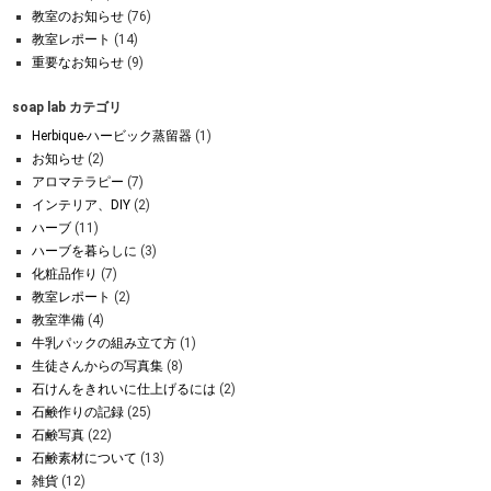
教室のお知らせ
(76)
教室レポート
(14)
重要なお知らせ
(9)
soap lab カテゴリ
Herbique-ハービック蒸留器
(1)
お知らせ
(2)
アロマテラピー
(7)
インテリア、DIY
(2)
ハーブ
(11)
ハーブを暮らしに
(3)
化粧品作り
(7)
教室レポート
(2)
教室準備
(4)
牛乳パックの組み立て方
(1)
生徒さんからの写真集
(8)
石けんをきれいに仕上げるには
(2)
石鹸作りの記録
(25)
石鹸写真
(22)
石鹸素材について
(13)
雑貨
(12)