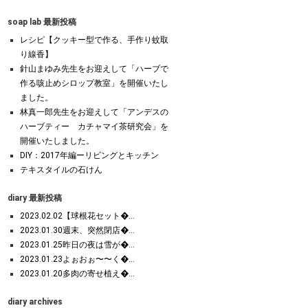
soap lab 最新投稿
レシピ【クッキー型で作る、手作り蚊取
り線香】
針山まゆみ先生をお迎えして「ハーブで
作る咳止めシロップ教室」を開催いたし
ました。
林真一郎先生をお迎えして「アンデスの
ハーブティー カチャマイ茶研究会」を
開催いたしました。
DIY：2017年編ーリビングとキッチン
テキスタイルの石けん
diary 最新投稿
2023.02.02【球根花セット�...
2023.01.30週末、突然閉店�...
2023.01.25昨日の夜は雪が�...
2023.01.23よぉおぉ〜〜く�...
2023.01.20多肉の寄せ植え�...
diary archives