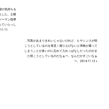
感謝の気持ちを
ました。土曜
ツーマン指導
っていらっし
1.11
…写真があまりきれいじゃないけれど、ヒヤシンスが咲
こうとしているのを発見！掘り上げないと球根が腐って
しまうことが多いのに忘れて入れっぱなしだったのがま
た咲こうとしているのだなぁー。なんだかすごいなぁ
ー。2014.11.12 »