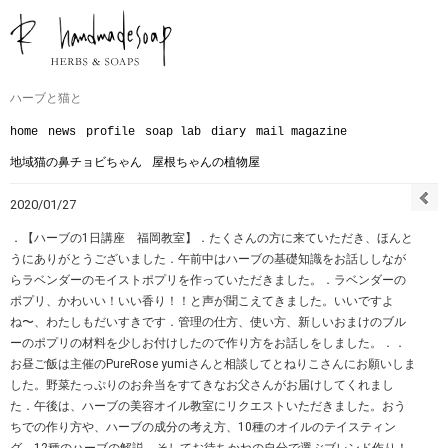
ハーブと猫と
home
news
profile
soap lab
diary
mail magazine
地域猫の鼻チョビちゃん
屋根ちゃんの植物屋
2020/01/27
．【ハーブの1日講座 福岡教室】．たくさんの方に来ていただき、ほんと
うにありがとうございました︎．午前中はハーブの基礎知識をお話ししなが
らラベンダーのモイストポプリを作っていただきました。．ラベンダーの
ポプリ、かわいい！いい香り！！と声が聞こえてきました。いいですよ
ね〜、わたしもだいすきです︎．管理の仕方、使い方、新しいおまけのブル
ーのポプリの材料を少しお付けしたので作り方をお話しをしました。．．
お昼ご飯は主催のPureRose yumiさんと相談してとねりこさんにお願いしま
した。野菜たっぷりのお弁当をすてきなお父さんがお届けしてくれまし
た︎．午後は、ハーブの美容オイル教室にリクエストいただきました。おう
ちでの作り方や、ハーブの成分の考え方、10種のオイルのテイスティン