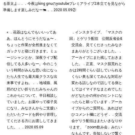
« ．花器はなんでもいいってあ
．インスタライブ、「マスクの
あ、ほんとうにそうだなぁ〜︎．
回」とゲリラ配信 公開反省会&
ちょっと作業が全然進まなくて
交流会、見てくださったみなさ
ガックリと寝に行きます。ミュ
まありがとうございました。．
ージシャンとか、深夜ライブ配
アーカイブにまた残しておきま
信してる人多いなー。今のこう
した。．正直、マスク肌荒れと
いう時間がみんな思い出になっ
かは2時間ぐらい話していられる
たら人生でも最大級クラスな出
くらい奥も深くてみんな対応が
来事ですよね。．．地域猫、風
変わる話しなので話してる側と
邪のひどい折りたたみちゃんの
してはイマイチなまとめでした
これからについて、半日相談し
がどなたかの何かのヒントにな
ていました。お薬やって様子見
ったらと願っています︎．アーカ
になり、みなさんからご支援い
イブからのご質問も、あればぜ
ただいたフードを餌やり管理し
ひコメント欄にどうぞ︎．．交流
てくださる方にお渡ししてきま
会ゲリラ配信はまたいきなりや
した。．．2020.05.09
ります、「zoom飲み会」みたい
なもんです。告知しないで繋ぐ