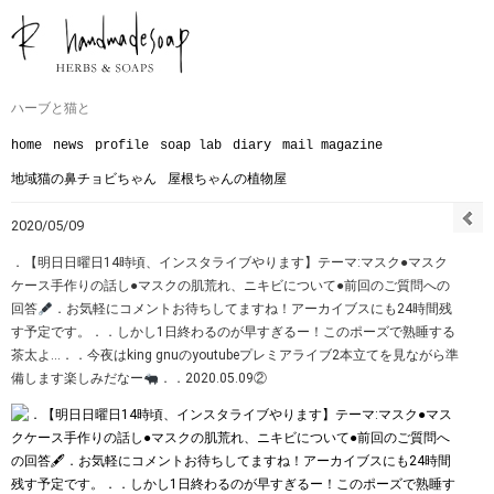
ハーブと猫と
home
news
profile
soap lab
diary
mail magazine
地域猫の鼻チョビちゃん
屋根ちゃんの植物屋
2020/05/09
．【明日日曜日14時頃、インスタライブやります︎】テーマ:マスク●マスク
ケース手作りの話し●マスクの肌荒れ、ニキビについて●前回のご質問への
回答
．お気軽にコメントお待ちしてますね！アーカイブスにも24時間残
す予定です。．．しかし1日終わるのが早すぎるー！このポーズで熟睡する
茶太よ…．．今夜はking gnuのyoutubeプレミアライブ2本立てを見ながら準
備します︎楽しみだなー
．．2020.05.09②