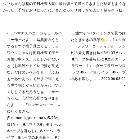
« ．ハマナスハニーカモミールハ
．濾すぞ〜♪タイミングで見つけ
ニー作ったよ！．写真撮ろうと
たときめきの風景
．．#エルダ
するとすぐ様子見にくる．．カ
ーフラワーコーディアル レシ
ワウソちゃんは術前検査で半日
ピの覚え書きは6/4-5のIGTVへ．
お預け中デス。わたしがいない
#ハーブを暮らしに #エルダーフ
と（お風呂やトイレで姿が見え
ラワー #エルダーフラワーシロ
ないだけのレベルでも）『ふわ
ップ #ハーバルライフ #ハーブ
ぁ〜あ〜あっ』て外まで聞こえ
のある暮らし ．．2020.06.08-09
る声で鳴くぐらいだからね…びっ
»
くりしてるだろうなぁ。．かー
ちゃん、心配で心配でなりませ
んよ。．．#ハマナスハニー →
ゆりくまさん
@kumama_yurikuma の5/23の
IGTVへ．#ハマナス#カモミール
#ハーブを暮らしに #ハーバルラ
イフ #ハーブのある暮らし #く