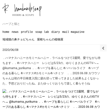
ハーブと猫と
home
news
profile
soap lab
diary
mail magazine
地域猫の鼻チョビちゃん
屋根ちゃんの植物屋
2020/06/08
．ハマナスハニーカモミールハニー．ラベルをつけて2週間、愛でながら待
ちます︎．．#ハマナスハニー レシピは5/23の、ゆりくまさんのIGTVへ→
@kumama_yurikuma ．．#ハーブを暮らしに #ハーバルライフ #ハーブ
のある暮らし #ハマナス#カモミール#ハチミツ ．．2020.06.08 カワウソ
ちゃんは初の半日検査入院に疲れ切って帰ってきました結果もよくなかっ
た、予想どおりだったね。またゆっくりおうちで楽しく暮らそうね