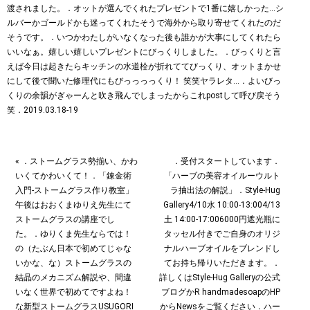
« ．ストームグラス勢揃い、かわ
．受付スタートしています．
いくてかわいくて！．「錬金術
「ハーブの美容オイルーウルト
入門-ストームグラス作り教室」
ラ抽出法の解説」．Style-Hug
午後はおおくまゆりえ先生にて
Gallery4/10水 10:00-13:004/13
ストームグラスの講座でし
土 14:00-17:006000円遮光瓶に
た。．ゆりくま先生ならでは！
タッセル付きでご自身のオリジ
の（たぶん日本で初めてじゃな
ナルハーブオイルをブレンドし
いかな、な）ストームグラスの
てお持ち帰りいただきます。．
結晶のメカニズム解説や、間違
詳しくはStyle-Hug Galleryの公式
いなく世界で初めてですよね！
ブログかR handmadesoapのHP
な新型ストームグラスUSUGORI
からNewsをご覧ください︎．ハー