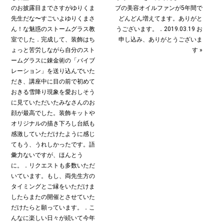
のお披露目までさすがゆりくま
ブの美容オイルファンが5年間で
先生だな〜すごいよゆりくまさ
どんどん増えてます。ありがと
ん！な魅惑のストームグラス教
うございます。．2019.03.19 お
室でした︎．完成して、装飾はち
申し込み、ありがとうございま
ょっと苦労しながら自分のスト
す »
ームグラスに錬金術の「バイブ
レーション」を送り込んでいた
だき、講座中に目の前で初めて
おきる雪降り現象を愛おしそう
に見ていただいたみなさんのお
顔が最高でした。装飾キットや
オリジナルの描き下ろし台紙も
感激していただけたように感じ
てもう、うれしかったです。語
彙力ないですが、ほんとう
に。．リクエストも多数いただ
いています。もし、両先生方の
タイミングとご縁をいただけま
したらまたの開催とさせていた
だけたらと願っています。．こ
んなに楽しい日々が続いて今年