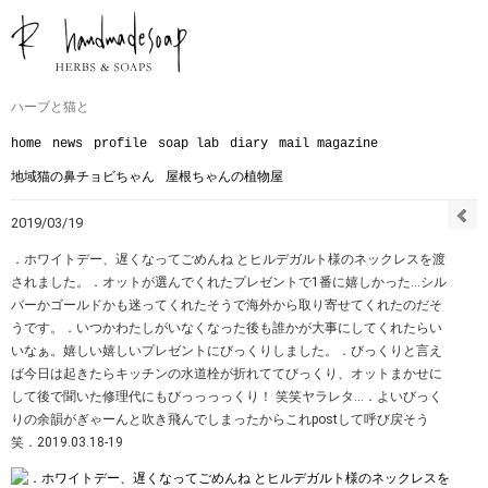
ハーブと猫と
home
news
profile
soap lab
diary
mail magazine
地域猫の鼻チョビちゃん
屋根ちゃんの植物屋
2019/03/19
．ホワイトデー、遅くなってごめんね とヒルデガルト様のネックレスを渡
されました。．オットが選んでくれたプレゼントで1番に嬉しかった…シル
バーかゴールドかも迷ってくれたそうで海外から取り寄せてくれたのだそ
うです。．いつかわたしがいなくなった後も誰かが大事にしてくれたらい
いなぁ。嬉しい嬉しいプレゼントにびっくりしました。．びっくりと言え
ば今日は起きたらキッチンの水道栓が折れててびっくり、オットまかせに
して後で聞いた修理代にもびっっっっくり！ 笑笑ヤラレタ…．よいびっく
りの余韻がぎゃーんと吹き飛んでしまったからこれpostして呼び戻そう
笑．2019.03.18-19