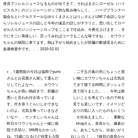
« ．1週間前の今日は福岡でyumi
．二子玉川蚤の市にちょっと買
さんとお花屋さん探して選んだ
い物に︎カワウソちゃんは元気出
りしてたよな〜。．．カワウソ
てきて寝てる時間にダッシュで
ちゃんが高い熱続きで、肝臓が
見て回りました。．．今年は新
悪いと言われ付き添っていま
しいことを考えているので何を
す。付き添うぐらいしかできな
見ても楽しいです。イメージど
いのよ。元気玉奪っていきなさ
おりの気に入ったものもいくつ
いなー．．ケンタじぃちゃんは
か出会えました。．．素敵な
昨日カワウソちゃんと一緒に病
shopさん、奈良から、鎌倉か
院で爪切り。5時間もかかった
ら、あちこちから。出会いがう
ね。15歳になるけど何度も入院
れしいな！．．1枚目の奈良から