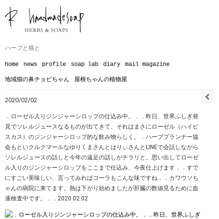
ハーブと猫と
home
news
profile
soap lab
diary
mail magazine
地域猫の鼻チョビちゃん
屋根ちゃんの植物屋
2020/02/02
．ローゼル入りジンジャーシロップの仕込み中。．．昨日、世界ふしぎ発
見でソレルジュースなるものが出てきて、それはまさにローゼル（ハイビ
スカス）のジンジャーシロップ的な飲み物らしく。．ハーブプランナー協
会もといクルクマールなゆりくまさんとはりぃさんとLINEで会話しながら
ソレルジュースの話しと今年の遠足の話しがチラリと。思い出してローゼ
ル入りのジンジャーシロップをここまで仕込み、今夜仕上げます．．すで
にすごい美味しい、言ってみればコーラもこんな味ですね︎．．カワウソち
ゃんの病院に来てます。熱は下がり始めましたが肝臓の数値見るために血
液検査中です。．．2020.02.02