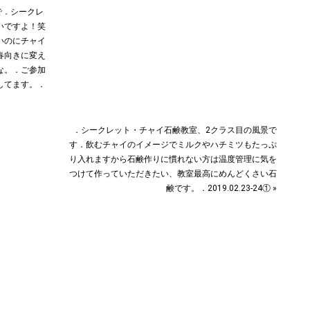
︎．シークレ
いですよ！笑
いのにチャイ
春向きに変え
な。．ご参加
してます。．
．シークレット・チャイ石鹸教室、2クラス目の風景で
す︎．飲むチャイのイメージでミルクやハチミツもたっぷ
り入れますから石鹸作りに慣れない方は温度管理に気を
つけて作っていただきたい、教室最高にめんどくさい石
鹸です。．2019.02.23-24① »