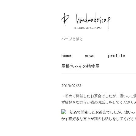
ハーブと猫と
home
news
profile
屋根ちゃんの植物屋
2019/02/23
．初めて開催したお茶会でしたが、濃いぃご
ず猫好きな方々が猫のお話しをしてくださり︎みな