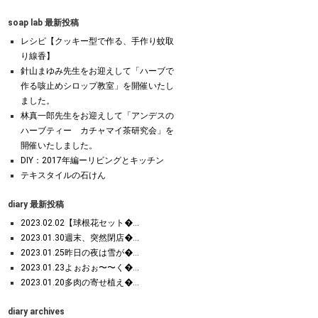
soap lab 最新投稿
レシピ【クッキー型で作る、手作り蚊取
り線香】
針山まゆみ先生をお迎えして「ハーブで
作る咳止めシロップ教室」を開催いたし
ました。
林真一郎先生をお迎えして「アンデスの
ハーブティー カチャマイ茶研究会」を
開催いたしました。
DIY：2017年編ーリビングとキッチン
テキスタイルの石けん
diary 最新投稿
2023.02.02【球根花セット�...
2023.01.30週末、突然閉店�...
2023.01.25昨日の夜は雪が�...
2023.01.23よぉおぉ〜〜く�...
2023.01.20多肉の寄せ植え�...
diary archives