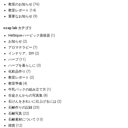
教室のお知らせ
(76)
教室レポート
(14)
重要なお知らせ
(9)
soap lab カテゴリ
Herbique-ハービック蒸留器
(1)
お知らせ
(2)
アロマテラピー
(7)
インテリア、DIY
(2)
ハーブ
(11)
ハーブを暮らしに
(3)
化粧品作り
(7)
教室レポート
(2)
教室準備
(4)
牛乳パックの組み立て方
(1)
生徒さんからの写真集
(8)
石けんをきれいに仕上げるには
(2)
石鹸作りの記録
(25)
石鹸写真
(22)
石鹸素材について
(13)
雑貨
(12)