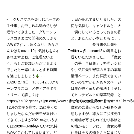
« ．クリスマスを楽しむハーブの
．日が暮れてまいりました。大
手仕事、お申し込み締め切りが
切な気持ち、キャンドルと、大
近付いてきました．グリーンフ
切にしているとっておきの香
ラスコさまにて開催の久しぶり
と、あたたかい本とともに︎．．
のWSです︎．．寒くなり、みなさ
長谷川弘江先生
んやはりcovid-19に気持ちを左右
Twitter→@aliceami2 の著書をお
されますよね。ご無理ないよ
送りいただきました。．「魔女
う、もしご参加いただけるよう
の手 再録集」．料理レシピ
でしたら一緒にホッとする時間
や、弘江先生寄稿の日本の薬草
を過ごしましょう
．．
活用ページ、まだ拝読できてい
2020.12.13日 10:00-12:00グリ
ないのですがときめきのページ
ーンフラスコ メディアラボラ
は星が導く薫りの魔法！！そし
トリーにて詳しくは
てヒルデガルトの薬草記録、と
https://ssl02.genesys.jpn.com/www.greenflask.com/information/detail.html
家ごもりには最高の1冊です．．
12月の文字を見て、急に寒くな
魔女の言葉からなぜか秋冬を連
りました︎なんだか来年が近付い
想しますが、導入にて弘江先生
てきていますが2021年というよ
の短編が寄せられており林檎と
りは2020年B-sideみたいな気持
柘榴がモチーフに。．魔女の手
ちがどこかしてしまいます。ど
仕事は実りの物をさらにまじな