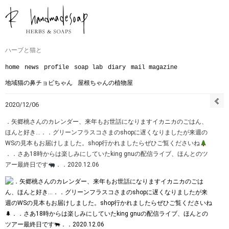
ハーブと猫と
home
news
profile
soap lab
diary
mail magazine
地域猫の鼻チョビちゃん
屋根ちゃんの植物屋
2020/12/06
．矢郷桃さんのカレンダー、来年もお世話になります︎イカニカのごはん、
ほんと好き…︎．．グリーンフラスコさまのshopに遅くなりましたが来週の
WSの見本もお届けしました。shop行かれましたらぜひご覧くださいね
．．さあ18時からは楽しみにしていたking gnuの配信ライブ、ほんとのツ
アー最終日です
．．2020.12.06