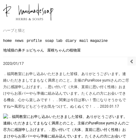
ハーブと猫と
home
news
profile
soap lab
diary
mail magazine
地域猫の鼻チョビちゃん
屋根ちゃんの植物屋
2020/01/17
．福岡教室にお申し込みいただきました皆様、ありがとうございます。連
絡いただきましてまもなく満席とのこと。主催のPureRose yumiさんのご尽
力に感謝申し上げます。．思い付いて（大体、直前に思い付く性格）おま
けやらお茶バーやら準備に組み込んでいます。たくさんの方にお会いでき
る機会、心から楽しみです！︎．．関東は今日は寒い！雪になりそうかもで
すね〜️️風邪などもどうぞお気をつけて。ぬくぬくで！︎．．2020.01.17