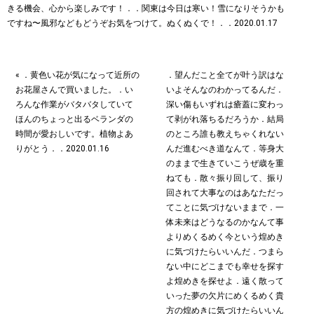
« ．黄色い花が気になって近所の
．望んだこと全てが叶う訳はな
お花屋さんで買いました。．い
いよそんなのわかってるんだ．
ろんな作業がバタバタしていて
深い傷もいずれは瘡蓋に変わっ
ほんのちょっと出るベランダの
て剥がれ落ちるだろうか．結局
時間が愛おしいです。植物よあ
のところ誰も教えちゃくれない
りがとう︎．．2020.01.16
んだ進むべき道なんて．等身大
のままで生きていこうぜ歳を重
ねても．散々振り回して、振り
回されて大事なのはあなただっ
てことに気づけないままで．一
体未来はどうなるのかなんて事
よりめくるめく今という煌めき
に気づけたらいいんだ．つまら
ない中にどこまでも幸せを探す
よ煌めきを探せよ．遠く散って
いった夢の欠片にめくるめく貴
方の煌めきに気づけたらいいん