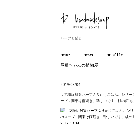
ハーブと猫と
home
news
profile
屋根ちゃんの植物屋
2019/03/04
．花粉症対策ハーブふりかけごはん。シリーズ
ープ．関東は雨続き、珍しいです。桃の節句はモ