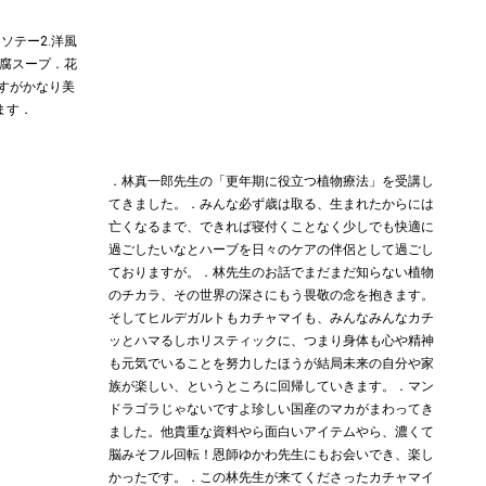
ソテー2.洋風
豆腐スープ．花
すがかなり美
ます．
．林真一郎先生の「更年期に役立つ植物療法」を受講し
てきました。．みんな必ず歳は取る、生まれたからには
亡くなるまで、できれば寝付くことなく少しでも快適に
過ごしたいなとハーブを日々のケアの伴侶として過ごし
ておりますが。．林先生のお話でまだまだ知らない植物
のチカラ、その世界の深さにもう畏敬の念を抱きます。
そしてヒルデガルトもカチャマイも、みんなみんなカチ
ッとハマるしホリスティックに、つまり身体も心や精神
も元気でいることを努力したほうが結局未来の自分や家
族が楽しい、というところに回帰していきます。．マン
ドラゴラじゃないですよ︎珍しい国産のマカがまわってき
ました。他貴重な資料やら面白いアイテムやら、濃くて
脳みそフル回転！恩師ゆかわ先生にもお会いでき、楽し
かったです。．この林先生が来てくださったカチャマイ