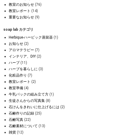
教室のお知らせ
(76)
教室レポート
(14)
重要なお知らせ
(9)
soap lab カテゴリ
Herbique-ハービック蒸留器
(1)
お知らせ
(2)
アロマテラピー
(7)
インテリア、DIY
(2)
ハーブ
(11)
ハーブを暮らしに
(3)
化粧品作り
(7)
教室レポート
(2)
教室準備
(4)
牛乳パックの組み立て方
(1)
生徒さんからの写真集
(8)
石けんをきれいに仕上げるには
(2)
石鹸作りの記録
(25)
石鹸写真
(22)
石鹸素材について
(13)
雑貨
(12)