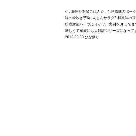
« ．花粉症対策ごはん☆．1.洋風味のポーク
味の粉吹き芋&にんじんサラダ3.和風味の
粉症対策ハーブふりかけ、実例をUPしてま
味しくて家族にも大好評シリーズになって
2019.03.03 ひな祭り