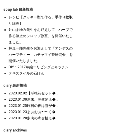
soap lab 最新投稿
レシピ【クッキー型で作る、手作り蚊取
り線香】
針山まゆみ先生をお迎えして「ハーブで
作る咳止めシロップ教室」を開催いたし
ました。
林真一郎先生をお迎えして「アンデスの
ハーブティー カチャマイ茶研究会」を
開催いたしました。
DIY：2017年編ーリビングとキッチン
テキスタイルの石けん
diary 最新投稿
2023.02.02【球根花セット�...
2023.01.30週末、突然閉店�...
2023.01.25昨日の夜は雪が�...
2023.01.23よぉおぉ〜〜く�...
2023.01.20多肉の寄せ植え�...
diary archives