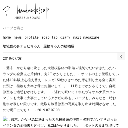
ハーブと猫と
home
news
profile
soap lab
diary
mail magazine
地域猫の鼻チョビちゃん
屋根ちゃんの植物屋
2019/07/08
．週末、かなり急に決まった大規模修繕の準備＝強制でだいすきだったベ
ランダの全撤去と片付け。丸2日かかりました。． ポットのまま管理してい
た鉢10鉢以上を植え替え、レンガ150枚ひきつめた床を割り土も全て実家
に預け、植物も大半は母にお願いして…。．11月までかかるそうで、自宅
教室もご迷惑おかけします。．．遅れて咲いてくれたヴィオルナ系のクレ
マチスも大事に大事にしているアケビの鉢も、ハーブも、みんなと一時お
別れが寂しい限りです。蚊取り線香教室の写真を取り出す時間がなかった
ので明日にでも！．．2019.07.07-08