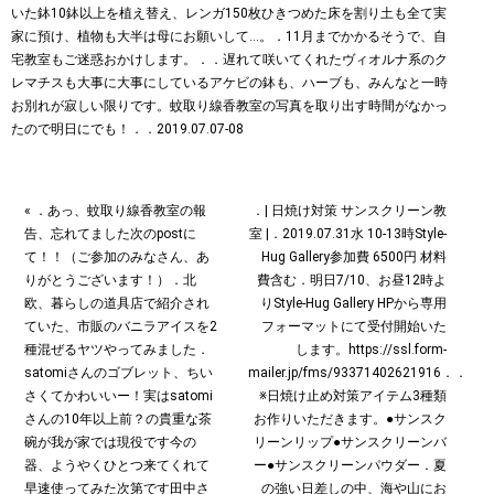
« ．あっ、蚊取り線香教室の報
．| 日焼け対策 サンスクリーン教
告、忘れてました次のpostに
室 |．2019.07.31水 10-13時Style-
て！！（ご参加のみなさん、あ
Hug Gallery参加費 6500円 材料
りがとうございます！）．北
費含む．明日7/10、お昼12時よ
欧、暮らしの道具店で紹介され
りStyle-Hug Gallery HPから専用
ていた、市販のバニラアイスを2
フォーマットにて受付開始いた
種混ぜるヤツやってみました．
します。https://ssl.form-
satomiさんのゴブレット、ちい
mailer.jp/fms/93371402621916．．
さくてかわいいー！実はsatomi
※日焼け止め対策アイテム3種類
さんの10年以上前？の貴重な茶
お作りいただきます。●サンスク
碗が我が家では現役です︎今の
リーンリップ●サンスクリーンバ
器、ようやくひとつ来てくれて
ー●サンスクリーンパウダー．夏
早速使ってみた次第です︎田中さ
の強い日差しの中、海や山にお