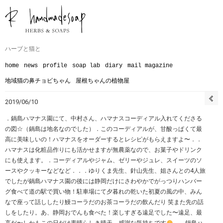
ハーブと猫と
home
news
profile
soap lab
diary
mail magazine
地域猫の鼻チョビちゃん
屋根ちゃんの植物屋
2019/06/10
．鍋島ハマナス園にて、中村さん、ハマナスコーディアル入れてくださる
の図☆（鍋島は地名なのでした）．このコーディアルが、甘酸っぱくて最
高に美味しいの！ハマナスをオーダーするとレシピがもらえますよ〜．．
ハマナスは化粧品作りにも活かせますが無農薬なので、お菓子やドリンク
にも使えます。．コーディアルやジャム、ゼリーやジュレ、スイーツのソ
ースやクッキーなどなど．．．ゆりくま先生、針山先生、姐さんとの4人旅
でしたが鍋島ハマナス園の後には静岡だけにさわやかでがっつりハンバー
グ食べて道の駅で買い物！駐車場にて夕暮れの乾いた初夏の風の中、みん
なで座って話ししたり︎鰻コーラだのお茶コーラだの飲んだり 笑また先の話
しをしたり。あ、静岡おでんも食べた！楽しすぎる遠足でした〜︎遠足、最