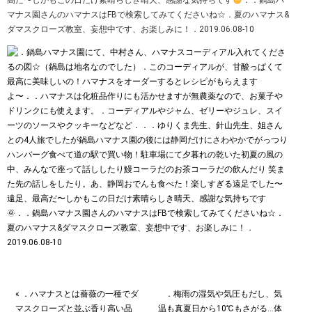
高だ〜しかもこの日だけ素晴らしき晴天、感謝な気持ちです
．．鍋島ハ
マナス園さんのハマナスはFBで検索してみてくださいね☆．夏のハマナス&
ダマスクローズ教室、妄想中です、お楽しみに！．2019.06.08-10
« ．ハマナスとは薔薇の一種でダ
．梅雨の湿気や気圧もだし、気
マスクローズと並ぶ香り高い品
温も真夏日から10℃もさがる…体