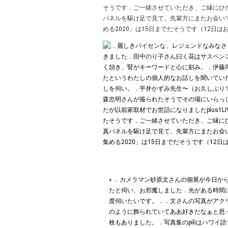
そうです︎．ご一緒させていただき、ご縁に
パネルを駆け足で見て、先輩方にまたお会い
める2020」は15日までだそうです︎（12日はおや
« ．カメラマン砂原文さんの個展が今日か
たと伺い、お邪魔しました︎．光がある時間
度伺いたいです。．．文さんの写真がアク
のように飾られていてああ好きだなぁと思
枚もありました。．写真集のpiliはハワイ