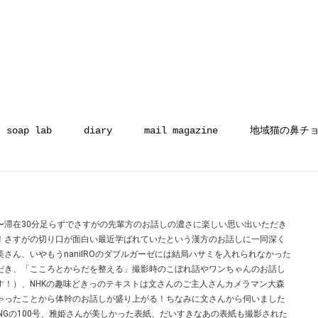
soap lab
diary
mail magazine
地域猫の鼻チ
〜滞在30分足らずでさすがの先輩方のお話しの濃さに楽しい思い出いただき
ス！さすがの切り口が面白い最近学ばれていたという漢方のお話しに一同深く
さん、いやもうnaniIROのダブルガーゼには結局ハサミを入れられなかった
だき、「こころとからだを整える」撮影時のこぼれ話やワンちゃんのお話し
す！）、NHKの趣味どきっのテキストは文さんのご主人さんカメラマン大森
ゃったことから体幹のお話しが盛り上がる！ちなみに文さんから伺いました
VINGの100号、雅姫さんが美しかった表紙、だいすきなあの表紙も撮影された