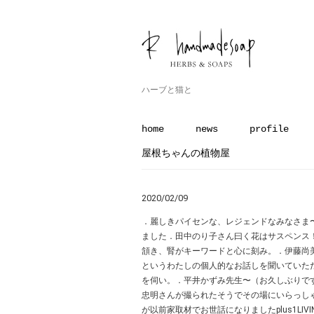
ハーブと猫と
home
news
profile
屋根ちゃんの植物屋
2020/02/09
．麗しきパイセンな、レジェンドなみなさま
ました︎．田中のり子さん曰く花はサスペン
頷き、腎がキーワードと心に刻み。．伊藤尚美
というわたしの個人的なお話しを聞いていた
を伺い。．平井かずみ先生〜（お久しぶりで
忠明さんが撮られたそうでその場にいらっし
が以前家取材でお世話になりましたplus1LI