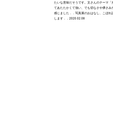
たいな意味だそうです。文さんのテーマ「
てあたたかくて強い、でも切なさや儚さみ
感じました︎．．写真展のおはなし、こぼれ話
します︎．．2020.02.08