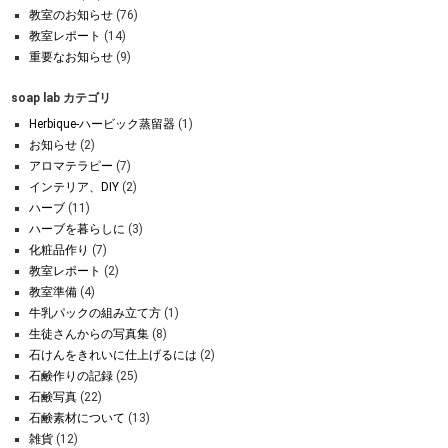
教室のお知らせ
(76)
教室レポート
(14)
重要なお知らせ
(9)
soap lab カテゴリ
Herbique-ハービック蒸留器
(1)
お知らせ
(2)
アロマテラピー
(7)
インテリア、DIY
(2)
ハーブ
(11)
ハーブを暮らしに
(3)
化粧品作り
(7)
教室レポート
(2)
教室準備
(4)
牛乳パックの組み立て方
(1)
生徒さんからの写真集
(8)
石けんをきれいに仕上げるには
(2)
石鹸作りの記録
(25)
石鹸写真
(22)
石鹸素材について
(13)
雑貨
(12)