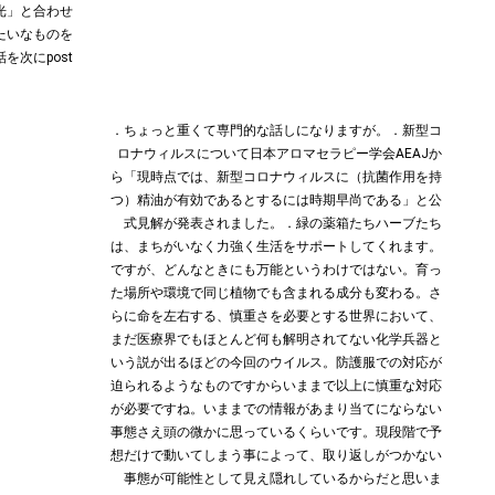
光」と合わせ
たいなものを
を次にpost
．ちょっと重くて専門的な話しになりますが。．新型コ
ロナウィルスについて日本アロマセラピー学会AEAJか
ら「現時点では、新型コロナウィルスに（抗菌作用を持
つ）精油が有効であるとするには時期早尚である」と公
式見解が発表されました。．緑の薬箱たちハーブたち
は、まちがいなく力強く生活をサポートしてくれます。
ですが、どんなときにも万能というわけではない。育っ
た場所や環境で同じ植物でも含まれる成分も変わる。さ
らに命を左右する、慎重さを必要とする世界において、
まだ医療界でもほとんど何も解明されてない化学兵器と
いう説が出るほどの今回のウイルス。防護服での対応が
迫られるようなものですからいままで以上に慎重な対応
が必要ですね。いままでの情報があまり当てにならない
事態さえ頭の微かに思っているくらいです。現段階で予
想だけで動いてしまう事によって、取り返しがつかない
事態が可能性として見え隠れしているからだと思いま