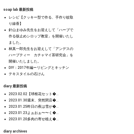
soap lab 最新投稿
レシピ【クッキー型で作る、手作り蚊取
り線香】
針山まゆみ先生をお迎えして「ハーブで
作る咳止めシロップ教室」を開催いたし
ました。
林真一郎先生をお迎えして「アンデスの
ハーブティー カチャマイ茶研究会」を
開催いたしました。
DIY：2017年編ーリビングとキッチン
テキスタイルの石けん
diary 最新投稿
2023.02.02【球根花セット�...
2023.01.30週末、突然閉店�...
2023.01.25昨日の夜は雪が�...
2023.01.23よぉおぉ〜〜く�...
2023.01.20多肉の寄せ植え�...
diary archives