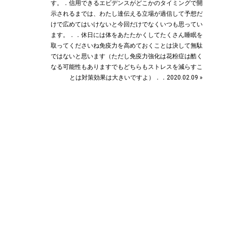
す。．信用できるエビデンスがどこかのタイミングで開
示されるまでは、わたし達伝える立場が過信して予想だ
けで広めてはいけないと今回だけでなくいつも思ってい
ます。．．休日には体をあたたかくしてたくさん睡眠を
取ってくださいね︎免疫力を高めておくことは決して無駄
ではないと思います︎（ただし免疫力強化は花粉症は酷く
なる可能性もありますでもどちらもストレスを減らすこ
とは対策効果は大きいですよ︎）．．2020.02.09 »