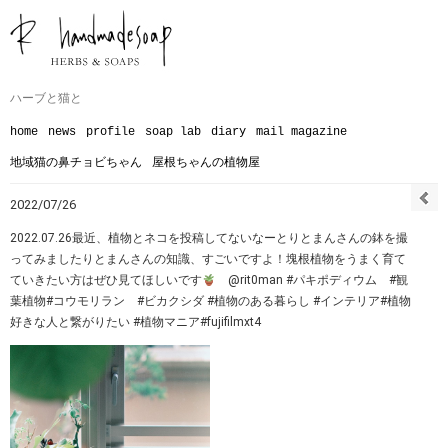
ハーブと猫と
home
news
profile
soap lab
diary
mail magazine
地域猫の鼻チョビちゃん
屋根ちゃんの植物屋
2022/07/26
2022.07.26最近、植物とネコを投稿してないなーとりとまんさんの鉢を撮
ってみました︎りとまんさんの知識、すごいですよ！塊根植物をうまく育て
ていきたい方はぜひ見てほしいです
@rit0man #パキポディウム #観
葉植物#コウモリラン #ビカクシダ #植物のある暮らし #インテリア#植物
好きな人と繋がりたい #植物マニア#fujifilmxt4