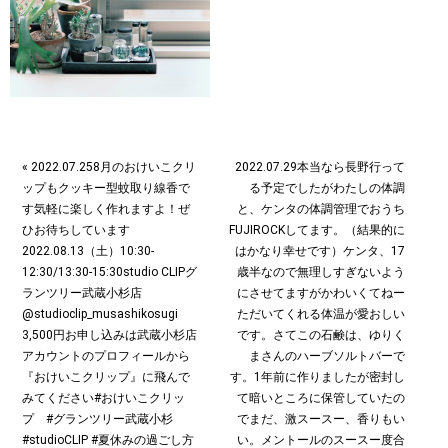
« 2022.07.258月のおけいこクリ
2022.07.29本当なら長野行って
ップもクッキー型蚊取り線香で
る予定でしたがわたしの体調
す気軽に楽しく作れますよ！ぜ
と、ケンタの体調管理でおうち
ひお待ちしています
FUJIROCKしてます。（結果的に
2022.08.13（土）10:30-
はかなり幸せです︎）ケンタ、17
12:30/13:30-15:30studio CLIPグ
歳半なので無理しすぎないよう
ランツリー武蔵小杉店
にさせてますがかわいくてねー
@studioclip_musashikosugi
ただいてくれる体温が愛おしい
3,500円お申し込みは武蔵小杉店
です。さてこの石鹸は、ゆりく
アカウントのプロフィールから
まさんのハーブソルトバーで
『おけいこクリップ』に飛んで
す。1年前に作りましたが密封し
みてください︎#おけいこクリッ
て暗いところに保管していたの
プ #グランツリー武蔵小杉
でまだ、激スースー、香りもい
#studioCLIP #夏休みの過ごし方
い。メントールのスースー度合