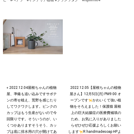
ビー#へデラ #インテリア植物 #プランツタグ #fujifilmxt4
« 2022.12.04屋根ちゃんの植物
2022.12.05【屋根ちゃんの植物
屋、準備も追い込みですサボテ
屋さん】12月5日(月) PM9:00 オ
ンの寄せ植え、荒野を感じたり
ープンです
‍かわいくて強い植
してワクワクします。ピンクの
物をそろえました！保護猫 屋根
カップはもう生産がないので今
上の巨大結腸症の医療費補填の
回限りです。そういうのが、い
ため、お気に入りがありました
くつかありますそうそう、カッ
らぜひぜひ応援よろしくお願い
プは底に排水用の穴が開けてあ
します
R handmadesoap HPよ