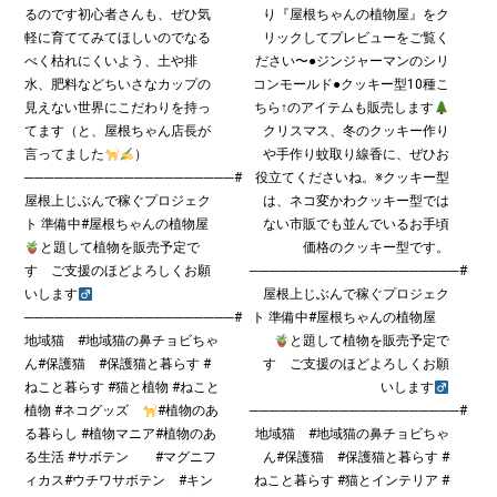
るのです
初心者さんも、ぜひ気
り『屋根ちゃんの植物屋』をク
軽に育ててみてほしいのでなる
リックしてプレビューをご覧く
べく枯れにくいよう、土や排
ださい〜●ジンジャーマンのシリ
水、肥料などちいさなカップの
コンモールド●クッキー型10種こ
見えない世界にこだわりを持っ
ちら↑のアイテムも販売します
てます（と、屋根ちゃん店長が
クリスマス、冬のクッキー作り
言ってました
）
や手作り蚊取り線香に、ぜひお
─────────────────────#
役立てくださいね。※クッキー型
屋根上じぶんで稼ぐプロジェク
は、ネコ変かわクッキー型では
ト 準備中#屋根ちゃんの植物屋
ない市販でも並んでいるお手頃
と題して植物を販売予定で
価格のクッキー型です。
す ご支援のほどよろしくお願
─────────────────────#
いします‍
屋根上じぶんで稼ぐプロジェク
─────────────────────#
ト 準備中#屋根ちゃんの植物屋
地域猫 #地域猫の鼻チョビちゃ
と題して植物を販売予定で
ん#保護猫 #保護猫と暮らす #
す ご支援のほどよろしくお願
ねこと暮らす #猫と植物 #ねこと
いします‍
植物 #ネコグッズ
#植物のあ
─────────────────────#
る暮らし #植物マニア#植物のあ
地域猫 #地域猫の鼻チョビちゃ
る生活 #サボテン #マグニフ
ん#保護猫 #保護猫と暮らす #
ィカス#ウチワサボテン #キン
ねこと暮らす #猫とインテリア #