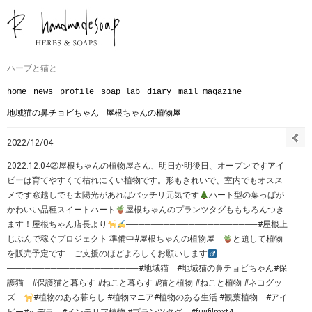
ハーブと猫と
home
news
profile
soap lab
diary
mail magazine
地域猫の鼻チョビちゃん
屋根ちゃんの植物屋
2022/12/04
2022.12.04②屋根ちゃんの植物屋さん、明日か明後日、オープンですアイ
ビーは育てやすくて枯れにくい植物です。形もきれいで、室内でもオスス
メです窓越しでも太陽光があればバッチリ元気です
ハート型の葉っぱが
かわいい品種スイートハート
屋根ちゃんのプランツタグももちろんつき
ます！屋根ちゃん店長より
─────────────────────#屋根上
じぶんで稼ぐプロジェクト 準備中#屋根ちゃんの植物屋
と題して植物
を販売予定です ご支援のほどよろしくお願いします‍
─────────────────────#地域猫 #地域猫の鼻チョビちゃん#保
護猫 #保護猫と暮らす #ねこと暮らす #猫と植物 #ねこと植物 #ネコグッ
ズ
#植物のある暮らし #植物マニア#植物のある生活 #観葉植物 #アイ