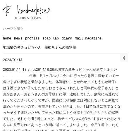
ハーブと猫と
home
news
profile
soap lab
diary
mail magazine
地域猫の鼻チョビちゃん
屋根ちゃんの植物屋
2023/01/13
2023.01.11_13 since2014.10.20地域猫の鼻チョビちゃんが旅立ちました
──────────年末、約1ヶ月ぶりに会いに行ったら急激に痩せていて一
瞬でまずい状態と気付きました。体調悪いことがわかってもうちが勝手に
は保護できない子でしたからおとうさん（わたしと同年代の息子さん）と
おかあさん（おとうさんのお母様）に即、連絡しました。病院にも連れて
行ってくださったそうですが、医療には積極的には対応しないとご家族で
決めたと伺ったので、尊重させていただきました。1日で急速に立てなくな
ったそうで連絡いただいて伺った時にはもう体温も下がりギリギリの状態
でした。それから4時間ちょっと、鼻チョビちゃんがだいすきだったおとう
さんに見守られてあっという間に逝ってしまいました。今日午前中、たく