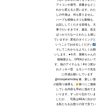
アイコンや屋号、肩書きなどこ
れから変えると思います。わた
しの中身は、何も変りません。
ハーブも植物もネコも動物も、
お話ししてくださる皆様も、大
事でだいすきです。最近、長文
ばっかりだなーとわたしも感じ
ていますが…変化のタイミングと
いうことでおゆるしください‍
そしてこれからもよろしくお願
いします。●今月、屋根ちゃんの
植物屋さん、OPENさせたいで
す。他のアイテムも！#ネコ変か
わクッキー型 もモンペラ先生
に作成お願いしています
@monperamickey 春、新しい形
の蚊取り線香も…
個々にご連絡
している内容も早めに進めてま
いります。すっかり忘れていま
したが、、写真はIKEAに出かけ
る私たちをお怒りの目で見てい