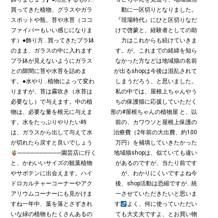
買ってきた植物、グラスやガラ
動に一区切りとなりました。
スポットや瓶、苔や水苔（ココ
『現場時代』にひと区切りなだ
ファイバーもいい感じになりま
けで啓蒙と、経験者としての助
す）●飾り方…買ってきたプラ鉢
力はこれからも続けていきま
のまま、ガラスの中に入れます
す。が、これまでの経緯を知ら
プラ鉢が見えないようにガラス
なかった方などは地域猫の名前
との隙間に苔や水苔を詰めま
が出るshopは今後は混乱されて
す。●水やり…植物によって変わ
しまうだろう、と思いました。
りますが、苔は霧吹き（水苔は
私の中では、屋根上ちゃんやう
必要なし）で与えます。中の植
ちの保護猫に応援していただく
物は、必要な量を根元に与えま
形の#屋根ちゃんの植物屋 と、以
す。水をたっぷりやりたい時
前の、カワウソと屋根上保護の
は、ガラスから出して与えて水
治療費（2年前の大出費、約100
が切れたら戻すと良いでしょう
万円）を補填していきたかった
──────────園芸店に行く
地域猫shopは、似ていても違い
と、かわいいサイズの観葉植物
があるのですが、当たり前です
やサボテンに出会えます。ハイ
が、わかりにくいですよね今
ドロカルチャーコーナーやアク
後、shop活動は恐縮ですが…統
アリウムコーナーにも見かけま
一させていただきたいと思いま
すね︎一年中、葉を落とさずきれ
す‍
よく、何に使っていただい
いな緑の植物もたくさんあるの
ても大丈夫ですよ、とお買い物