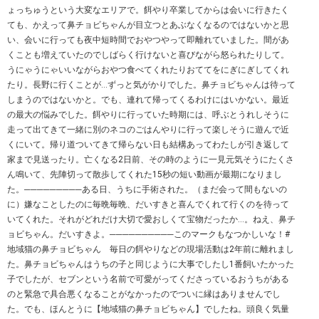
ょっちゅうという大変なエリアで。餌やり卒業してからは会いに行きたく
ても、かえって鼻チョビちゃんが目立つとあぶなくなるのではないかと思
い、会いに行っても夜中短時間でおやつやって即離れていました。間があ
くことも増えていたのでしばらく行けないと喜びながら怒られたりして。
うにゃうにゃいいながらおやつ食べてくれたりおててをにぎにぎしてくれ
たり。長野に行くことが…ずっと気がかりでした。鼻チョビちゃんは待って
しまうのではないかと。でも、連れて帰ってくるわけにはいかない。最近
の最大の悩みでした。餌やりに行っていた時期には、呼ぶとうれしそうに
走って出てきて一緒に別のネコのごはんやりに行って楽しそうに遊んで近
くにいて。帰り道ついてきて帰らない日も結構あってわたしが引き返して
家まで見送ったり。亡くなる2日前、その時のように一見元気そうにたくさ
ん鳴いて、先陣切って散歩してくれた15秒の短い動画が最期になりまし
た。─────────ある日、うちに手術された。（まだ会って間もないの
に）嫌なことしたのに毎晩毎晩、だいすきと喜んでくれて行くのを待って
いてくれた。それがどれだけ大切で愛おしくて宝物だったか…。ねえ、鼻チ
ョビちゃん。だいすきよ。──────────このマークもなつかしいな！#
地域猫の鼻チョビちゃん 毎日の餌やりなどの現場活動は2年前に離れまし
た。鼻チョビちゃんはうちの子と同じように大事でしたし1番飼いたかった
子でしたが、セブンという名前で可愛がってくださっているおうちがある
のと緊急で具合悪くなることがなかったのでついに縁はありませんでし
た。でも、ほんとうに【地域猫の鼻チョビちゃん】でしたね。頭良く気量