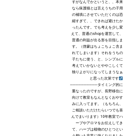
すがなんでかというと、、本来
なら保護猫とは言えうちの子用
の補填にさせていただくのは恐
縮すぎて、、できれば避けたか
ったんです。でも考えを少し変
えて、普通のshopを運営して、
普通の利益が出る形を目指しま
す。（啓蒙はちょこちょこ含ま
れてしまいます）それをうちの
子たちに使う、と、シンプルに
考えていかないとややこしくて
独りよがりになってしまうなぁ
と思った次第です‍
──────────タイミング的に
重なったのですが、長野移住に
向けて教室もなんとなくおやす
みに入ってます。（もちろん、
ご相談いただけたらいつでも喜
んでまいります）10年教室でハ
ーブやアロマをお伝えしてき
て、ハーブは植物のひとつとい
う想いも非常に強くなりました