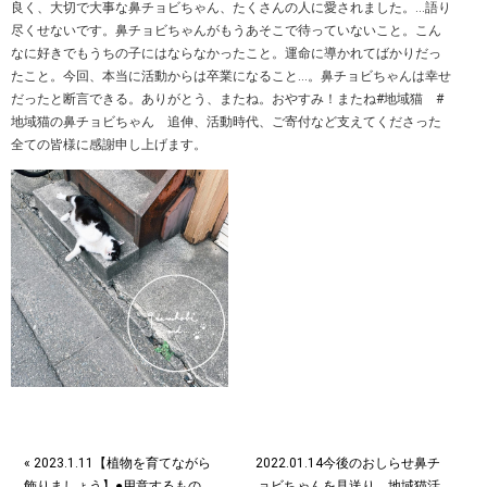
良く、大切で大事な鼻チョビちゃん、たくさんの人に愛されました。…語り
尽くせないです。鼻チョビちゃんがもうあそこで待っていないこと。こん
なに好きでもうちの子にはならなかったこと。運命に導かれてばかりだっ
たこと。今回、本当に活動からは卒業になること…。鼻チョビちゃんは幸せ
だったと断言できる。ありがとう、またね。おやすみ！またね️#地域猫 #
地域猫の鼻チョビちゃん 追伸、活動時代、ご寄付など支えてくださった
全ての皆様に感謝申し上げます。
« 2023.1.11【植物を育てながら
2022.01.14今後のおしらせ鼻チ
飾りましょう】●用意するもの…
ョビちゃんを見送り、地域猫活