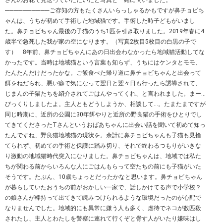
さんのお花で見送っていただいたと写真と一緒に伺いました。
──────────ご存知の方もたくさんいらっしゃるかもですが鼻チョビち
ゃんは、うちが初めて手術した地域猫です。手術した時子どもがいまし
た。鼻チョビちゃん最後の子猫のうち1匹を引き取りました。2019年春に4
歳半で急死した我が家の空になります。（写真2枚目5枚目の白黒の子で
す） 8年前、鼻チョビちゃんにあの日出会わなかったら地域猫活動してな
かったです。当時は地域猫という言葉も知らず、うちにはケンタとモモ、
たんたんだけだったかな。ご飯食べた帰り道に鼻チョビちゃんと出会って
餌をねだられ、悪い癖で気になって翌日と翌々日も行ったら誘導されて、
じまんの子猫たちを紹介されてごはんやってくれ、と言われました。まー…
びっくりしましたよ。主人ともどうしようか、相談して…。たまたまですが
同じ時期に、近所の公園に30年餌やりと近所の野良猫の手術をひとりでし
てきてくださったTさんというおばあちゃんに出会い話を聞いて初めて知っ
たんですね、野良猫地域猫の現状を。余計に鼻チョビちゃんも子猫も見捨
てられず、初めての手術と保護に踏み切り、それで終わるつもりがいきな
り激動の地域猫時代突入になりました。鼻チョビちゃんは、地域では私た
ちが関わる前からいろんな人にごはんもらって空たちの前にも子猫がいた
そうです。たぶん、10歳ちょっとだったかなと思います。鼻チョビちゃん
が暮らしていたおうちの前がおかしい一家で、話しかけてる声で小学校？
の娘さんが棒持って出てきて睨みつけられるような環境だったのが心配で
なりませんでした。地域的にも異常に嫌う人も多く、虐待でネコが数匹殺
されたし、主人とわたしを警察に連れて行くぞと脅す人がいたり嫌味はし