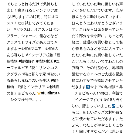
でちょっと飾るだけで気持ちも
していただいた時に優しいお声
楽しく癒されるしインテリア度
がけをいただいています。心が
もUPしますこの時期、特にオス
ほんとうに助けられています。
スメ！ぜひ試してみてくださ
ほんとうにありがとうございま
い ※ガラスは、オススメはタン
す。これからは気を使っていた
ブラー、シャーレ、瓶などなど
だく部分を最小限に。もっと気
グラスでもサイズがあえばでき
軽に、普通のお買い物として私
ますよ〜#植物マニア #植物の
が作るものなどを気に入ってい
ある暮らし #インテリア植物 #観
ただいた時にお買い物していた
葉植物 #植物好き #植物生活 #ユ
だけたらうれしいです
わたしの
ーフォルビア #花キリン ネコス
判断で、その利益から、地域猫
タグラム #猫と暮らす家 #猫のい
活動する方々へのご支援を緊急
る暮らし #ねこのいる生活 #猫と
順にわずかでも捻出させていた
植物 #猫とインテリア #地域猫
だきます‍
今までの地域猫の鼻
の鼻チョビちゃん
#fujifilmxt4
チョビちゃんshopは、利益で
シグマ検討中。。。
（イメージですが）約10万円ぐ
らい、貯まっていました‍
こち
らは、新しいグッズの材料費な
どに使わせていただきます。た
ぶん、わたしがややこしくこね
くり回しすぎなんだとは思いま