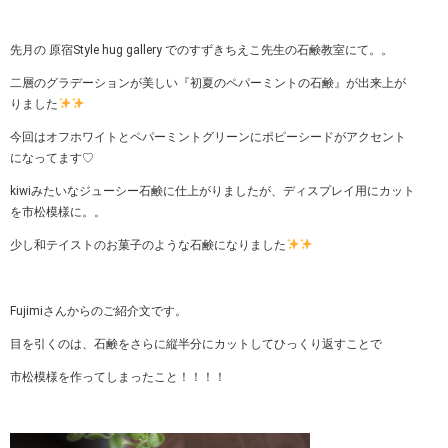
先月の 原宿Style hug gallery でのすずきちえこ先生の石鹸教室にて。。
二層のグラデーションが美しい『初夏のペパーミントの石鹸』が出来上が
りました
今回はオフホワイトとペパーミントグリーンにポピーシードがアクセント
になってます♡
kiwiみたいなジューシー石鹸に仕上がりましたが、ディスプレイ用にカット
を市松模様に。。
少し和テイストのお菓子のような石鹸になりました
Fujimiさんからのご紹介文です。
目を引くのは、石鹸をさらに縦半分にカットしてひっくり返すことで
市松模様を作ってしまったこと！！！！