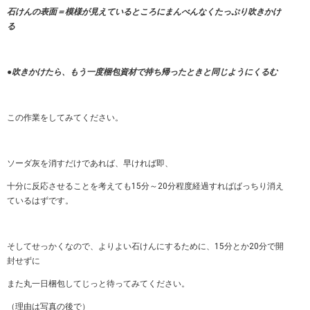
石けんの表面＝模様が見えているところにまんべんなくたっぷり吹きかけ
る
●吹きかけたら、もう一度梱包資材で持ち帰ったときと同じようにくるむ
この作業をしてみてください。
ソーダ灰を消すだけであれば、早ければ即、
十分に反応させることを考えても15分～20分程度経過すればばっちり消え
ているはずです。
そしてせっかくなので、よりよい石けんにするために、15分とか20分で開
封せずに
また丸一日梱包してじっと待ってみてください。
（理由は写真の後で）