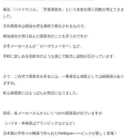
最近「ハイドロゾル」「芳香蒸留水」という名前を聞く回数が増えてきま
した。
方向蒸留水は精油を摂る過程で産出されるもので、
精油成分が溶け込んだ蒸留水のことを言うのですが
大手メーカーさんが「ローズウォーター」など、
手軽に楽しめる化粧水のような感じで販売し認知が広がっています。
さて、ご自宅で蒸留水を作るには、一番身近な感覚としては鍋蒸留があり
ますね。
私も鍋蒸留にはもっぱらお世話になりました。
現在、各メーカーさんからいくつかの蒸留器が出ていますが
（ハリオ・本格派はアランビックなどなど）
日本製の手作りの陶器で作られたHerbique-ハービックが新しく登場！