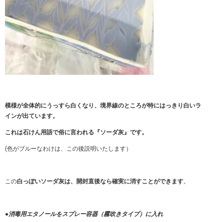
模様が全体的にうっすら白くなり、境界線のところが特にはっきり白いラ
インが出ています。
これは石けん用語で俗に言われる『ソーダ灰』です。
(色がブルーなわけは、この後説明いたします）
この
白っぽいソーダ灰は、開封直後なら確実に消すことができます
。
●消毒用エタノールをスプレー容器（霧吹きタイプ）に入れ