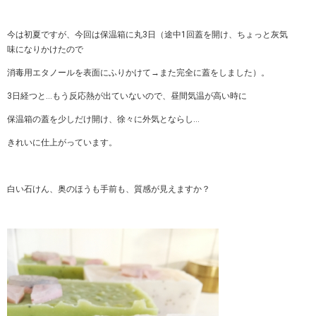
今は初夏ですが、今回は保温箱に丸3日（途中1回蓋を開け、ちょっと灰気
味になりかけたので
消毒用エタノールを表面にふりかけて→また完全に蓋をしました）。
3日経つと…もう反応熱が出ていないので、昼間気温が高い時に
保温箱の蓋を少しだけ開け、徐々に外気とならし…
きれいに仕上がっています。
白い石けん、奥のほうも手前も、質感が見えますか？