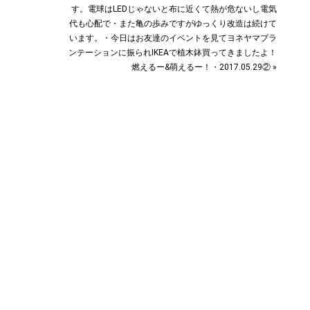
す。電球はLEDじゃないと布に近くて熱が危ないし電気
代も心配で・また亀の歩みですがゆっくり改造は続けて
います。・今日はお友達のイベントを見てヨネヤマプラ
ンテーションに振られIKEAで植木鉢買ってきましたよ！
燃えるー&萌えるー！・2017.05.29② »