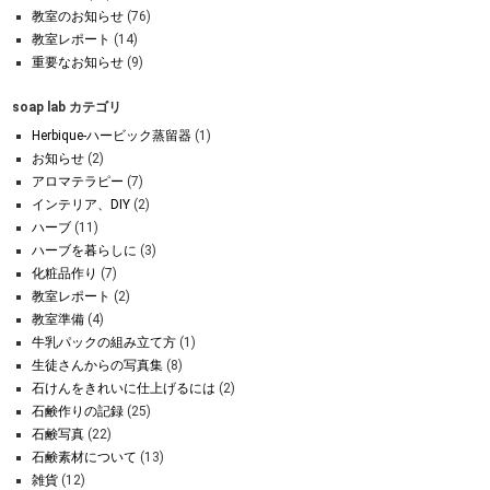
教室のお知らせ
(76)
教室レポート
(14)
重要なお知らせ
(9)
soap lab カテゴリ
Herbique-ハービック蒸留器
(1)
お知らせ
(2)
アロマテラピー
(7)
インテリア、DIY
(2)
ハーブ
(11)
ハーブを暮らしに
(3)
化粧品作り
(7)
教室レポート
(2)
教室準備
(4)
牛乳パックの組み立て方
(1)
生徒さんからの写真集
(8)
石けんをきれいに仕上げるには
(2)
石鹸作りの記録
(25)
石鹸写真
(22)
石鹸素材について
(13)
雑貨
(12)