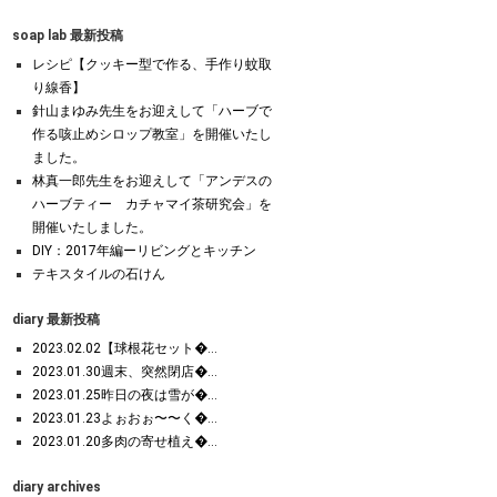
soap lab 最新投稿
レシピ【クッキー型で作る、手作り蚊取
り線香】
針山まゆみ先生をお迎えして「ハーブで
作る咳止めシロップ教室」を開催いたし
ました。
林真一郎先生をお迎えして「アンデスの
ハーブティー カチャマイ茶研究会」を
開催いたしました。
DIY：2017年編ーリビングとキッチン
テキスタイルの石けん
diary 最新投稿
2023.02.02【球根花セット�...
2023.01.30週末、突然閉店�...
2023.01.25昨日の夜は雪が�...
2023.01.23よぉおぉ〜〜く�...
2023.01.20多肉の寄せ植え�...
diary archives