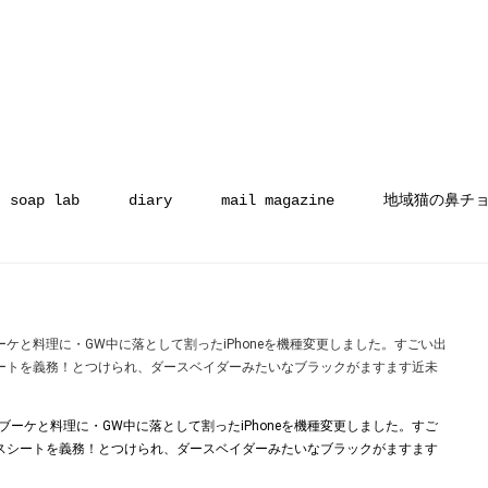
soap lab
diary
mail magazine
地域猫の鼻チ
と料理に︎・GW中に落として割ったiPhoneを機種変更しました。すごい出
ートを義務！とつけられ、ダースベイダーみたいなブラックがますます近未