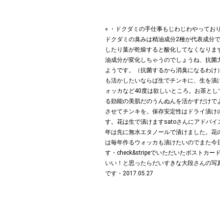
« ・ドクダミの手仕事もじわじわやってお
ドクダミの臭みは精油成分2種が代表成分
したり葉が乾燥すると酸化してなくなりま
油成分が変化しちゃうのでしょうね、抗菌
ようです。（抗菌するから消臭になるわけ
も活かしたいならば生でチンキに、生を漬
ォッカなど40度は欲しいところ。お茶とし
る効能の美肌だのうんぬんを活かすだけで
させてチンキを。保存安定性はドライ漬け
す。花は生で漬けます︎satoさんにアドバ
年は先に無水エタノールで漬けました。花
は毎年作るウォッカも漬けたいのでまた今
す︎・check&stripeでいただいたポストカ
いい！と思ったらだいすきな大段さんの写
です・2017.05.27