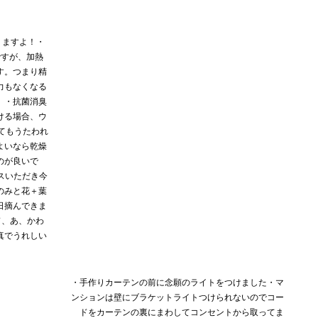
りますよ！・
ですが、加熱
す。つまり精
力もなくなる
）・抗菌消臭
ける場合、ウ
てもうたわれ
よいなら乾燥
のが良いで
イスいただき今
のみと花＋葉
日摘んできま
ード、あ、かわ
真でうれしい
・手作りカーテンの前に念願のライトをつけました︎・マ
ンションは壁にブラケットライトつけられないのでコー
ドをカーテンの裏にまわしてコンセントから取ってま