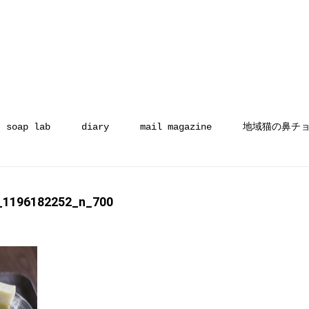
soap lab
diary
mail magazine
地域猫の鼻チ
_1196182252_n_700