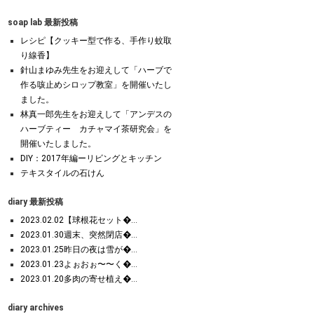
soap lab 最新投稿
レシピ【クッキー型で作る、手作り蚊取
り線香】
針山まゆみ先生をお迎えして「ハーブで
作る咳止めシロップ教室」を開催いたし
ました。
林真一郎先生をお迎えして「アンデスの
ハーブティー カチャマイ茶研究会」を
開催いたしました。
DIY：2017年編ーリビングとキッチン
テキスタイルの石けん
diary 最新投稿
2023.02.02【球根花セット�...
2023.01.30週末、突然閉店�...
2023.01.25昨日の夜は雪が�...
2023.01.23よぉおぉ〜〜く�...
2023.01.20多肉の寄せ植え�...
diary archives