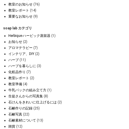
教室のお知らせ
(76)
教室レポート
(14)
重要なお知らせ
(9)
soap lab カテゴリ
Herbique-ハービック蒸留器
(1)
お知らせ
(2)
アロマテラピー
(7)
インテリア、DIY
(2)
ハーブ
(11)
ハーブを暮らしに
(3)
化粧品作り
(7)
教室レポート
(2)
教室準備
(4)
牛乳パックの組み立て方
(1)
生徒さんからの写真集
(8)
石けんをきれいに仕上げるには
(2)
石鹸作りの記録
(25)
石鹸写真
(22)
石鹸素材について
(13)
雑貨
(12)