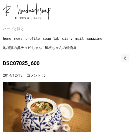
ハーブと猫と
home
news
profile
soap lab
diary
mail magazine
地域猫の鼻チョビちゃん
屋根ちゃんの植物屋
DSC07025_600
2014/12/15
コメント : 0