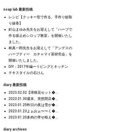
soap lab 最新投稿
レシピ【クッキー型で作る、手作り蚊取
り線香】
針山まゆみ先生をお迎えして「ハーブで
作る咳止めシロップ教室」を開催いたし
ました。
林真一郎先生をお迎えして「アンデスの
ハーブティー カチャマイ茶研究会」を
開催いたしました。
DIY：2017年編ーリビングとキッチン
テキスタイルの石けん
diary 最新投稿
2023.02.02【球根花セット�...
2023.01.30週末、突然閉店�...
2023.01.25昨日の夜は雪が�...
2023.01.23よぉおぉ〜〜く�...
2023.01.20多肉の寄せ植え�...
diary archives