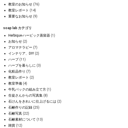
教室のお知らせ
(76)
教室レポート
(14)
重要なお知らせ
(9)
soap lab カテゴリ
Herbique-ハービック蒸留器
(1)
お知らせ
(2)
アロマテラピー
(7)
インテリア、DIY
(2)
ハーブ
(11)
ハーブを暮らしに
(3)
化粧品作り
(7)
教室レポート
(2)
教室準備
(4)
牛乳パックの組み立て方
(1)
生徒さんからの写真集
(8)
石けんをきれいに仕上げるには
(2)
石鹸作りの記録
(25)
石鹸写真
(22)
石鹸素材について
(13)
雑貨
(12)