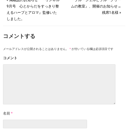
« 掲載誌のお知らせ 『リンネル
『ブルージェルとブルークリー
9月号 心とからだをすっきり整
ムの教室』、開催のお知らせ→
えるハーブとアロマ』監修いた
残席1名様 »
しました。
コメントする
メールアドレスが公開されることはありません。
*
が付いている欄は必須項目です
コメント
名前
*