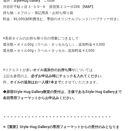
場所：
Style-Hug Gallery
←click!
渋谷区千駄ヶ谷３−５９−８ 原宿第２コーポ208 【
MAP
】
持ち物：エプロン・筆記用具・お持ち帰り袋
料金：¥6,000(材料費含む、季節のオリジナルブレンドハーブティー付き）
※美容オイルのお持ち帰り分の増量につきまして
遮光瓶＋オイル50g（ラベル・タッセルなし）…追加料金￥3,000
遮光瓶＋オイル50g＋ラベル＋タッセル…追加料金￥3,500
※リクエストが多い
オイル追加分のお持ち帰り
については
上記を参照の上、
必ずお申込み時にチェックを入れてください
。
尚、
オイルの追加はお一人様1本まで
とさせていただきます。
◆原宿Style-Hug Gallery教室の受付は、主催であるStyle-Hug Galleryまで
各回専用フォーマットからお申込みください。
＊＊＊＊＊＊＊＊＊＊＊＊＊＊＊＊＊＊＊＊＊＊＊＊＊＊＊＊＊＊＊
※【重要】Style-Hug Galleryの
専用フォーマットからの受付のみとなりま