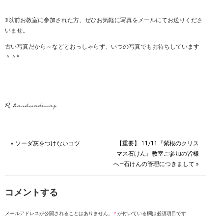
※以前お教室に参加された方、ぜひお気軽に写真をメールにてお送りくださ
いませ。
古い写真だから～などとおっしゃらず、いつの写真でもお待ちしています
＾＾*
« ソーダ灰をつけないコツ
【重要】 11/11『紫根のクリス
マス石けん』教室ご参加の皆様
へ―石けんの管理につきまして »
コメントする
メールアドレスが公開されることはありません。
*
が付いている欄は必須項目です