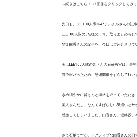
→続きはこちら！（↑画像をクリックしてみてくださいね） h
先日も、LEE100人隊№47チルチルさんの
LEE100人隊の5名様のうち、取りまとめも
№１由香さんの記事を、今日はご紹介させて
実はLEE100人隊の皆さんの石鹸教室は、最
雪予報だったため、急遽開催をずらして行い
きめ細やかに皆さんと連絡を取っていただき
美人さんだし、なんてすばらしい気遣いとサ
感激してしまいました。由香さん、連絡役、
さて石鹸ですが、アクティブな由香さんの日