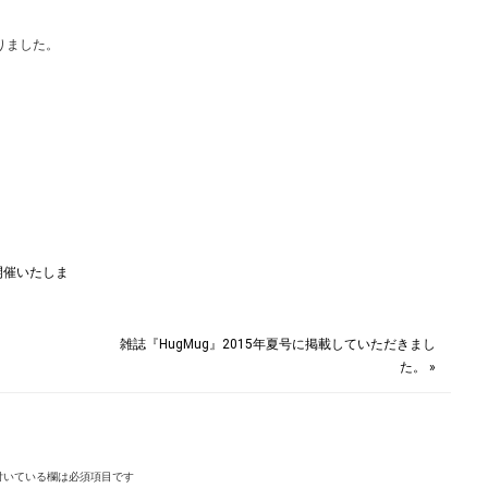
りました。
開催いたしま
雑誌『HugMug』2015年夏号に掲載していただきまし
た。 »
付いている欄は必須項目です