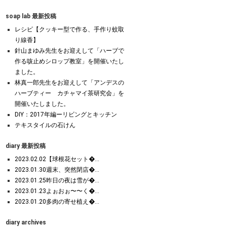
soap lab 最新投稿
レシピ【クッキー型で作る、手作り蚊取
り線香】
針山まゆみ先生をお迎えして「ハーブで
作る咳止めシロップ教室」を開催いたし
ました。
林真一郎先生をお迎えして「アンデスの
ハーブティー カチャマイ茶研究会」を
開催いたしました。
DIY：2017年編ーリビングとキッチン
テキスタイルの石けん
diary 最新投稿
2023.02.02【球根花セット�...
2023.01.30週末、突然閉店�...
2023.01.25昨日の夜は雪が�...
2023.01.23よぉおぉ〜〜く�...
2023.01.20多肉の寄せ植え�...
diary archives