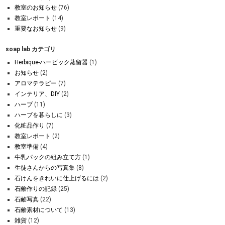
教室のお知らせ
(76)
教室レポート
(14)
重要なお知らせ
(9)
soap lab カテゴリ
Herbique-ハービック蒸留器
(1)
お知らせ
(2)
アロマテラピー
(7)
インテリア、DIY
(2)
ハーブ
(11)
ハーブを暮らしに
(3)
化粧品作り
(7)
教室レポート
(2)
教室準備
(4)
牛乳パックの組み立て方
(1)
生徒さんからの写真集
(8)
石けんをきれいに仕上げるには
(2)
石鹸作りの記録
(25)
石鹸写真
(22)
石鹸素材について
(13)
雑貨
(12)