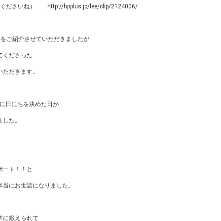
ttp://hpplus.jp/lee/clip/2124006/
記事をご紹介させていただきましたが
してくださった
いただきます。
初に日にちを決めた日が
ました。
、
ポート！！と
本当にお世話になりました。
常に鍛えられて