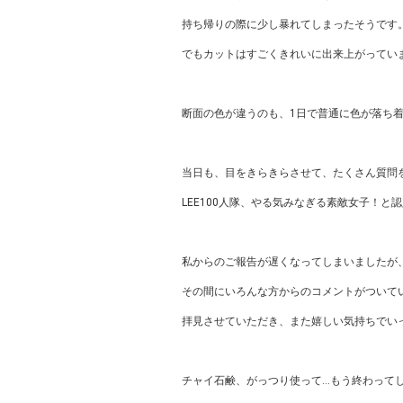
持ち帰りの際に少し暴れてしまったそうです
でもカットはすごくきれいに出来上がってい
断面の色が違うのも、1日で普通に色が落ち
当日も、目をきらきらさせて、たくさん質問
LEE100人隊、やる気みなぎる素敵女子！と
私からのご報告が遅くなってしまいましたが
その間にいろんな方からのコメントがついて
拝見させていただき、また嬉しい気持ちでい
チャイ石鹸、がっつり使って…もう終わって